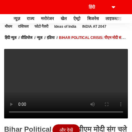
न्यूज़
राज्य
मनोरंजन
खेल
ऐस्ट्रो
बिजनेस
लाइफस्टाइल
मौसम
राशिफल
फोटो गैलरी
Ideas of India
INDIA AT 2047
हिंदी न्यूज़
वीडियोज
न्यूज़
इंडिया
BIHAR POLITICAL CRISIS: पीएम मोदी संग
चले नीतीश... अब महागठबंधन का क्या होगा? | ABP NEWS
Bihar Political Crisis: पीएम मोदी संग चले
और देखें