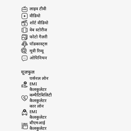
अबाउट अस
ABPLIVE
पक्ष म
लाइव टीवी
कहा-
इंडिय
करियर्स
वीडियो
शॉर्ट वीडियो
वेब स्टोरीज
फोटो गैलरी
पॉडकास्ट्स
लोक
निदे
मूवी रिव्यू
LOGIN
फ्लै
ओपिनियन
कर्ज
यूजफुल
पर्सनल लोन
Jharkhand Job Protest: झा
EMI
घिरी सरकार! इस्तीफा देंगे हेमं
कैलकुलेटर
कम्पैटिबिलिटी
कैलकुलेटर
कार लोन
EMI
कैलकुलेटर
बीएमआई
कैलकुलेटर