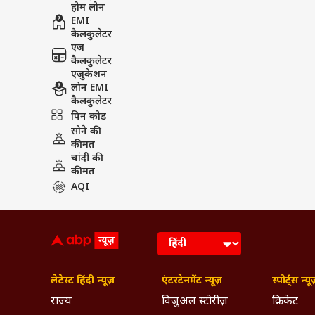
होम लोन
EMI
कैलकुलेटर
एज
कैलकुलेटर
एजुकेशन
लोन EMI
कैलकुलेटर
पिन कोड
सोने की
कीमत
चांदी की
कीमत
AQI
लेटेस्ट हिंदी न्यूज़
एंटरटेनमेंट न्यूज़
स्पोर्ट्स न्यू
राज्य
विजुअल स्टोरीज़
क्रिकेट