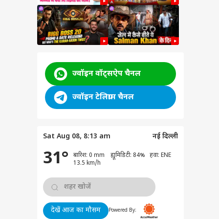
ज्वॉइन वॉट्सऐप चैनल
ज्वॉइन टेलिग्राम चैनल
Sat Aug 08, 8:13 am
नई दिल्ली
31°
बारिश: 0 mm ह्यूमिडिटी: 84% हवा: ENE
वुड
13.5 km/h
देखें आज का मौसम
Powered By:
थे प्रदीप सिंह रावत?