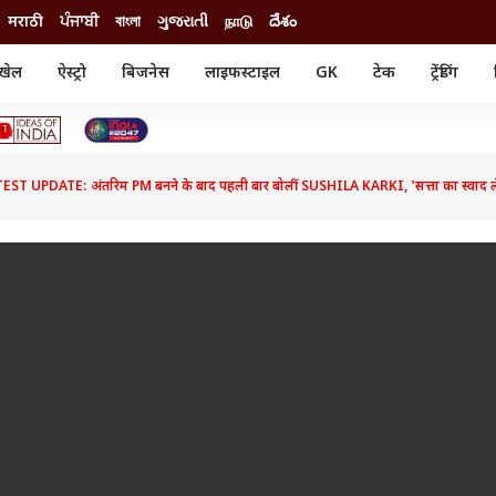
मराठी
ਪੰਜਾਬੀ
বাংলা
ગુજરાતી
நாடு
దేశం
खेल
ऐस्ट्रो
बिजनेस
लाइफस्टाइल
GK
टेक
ट्रेंडिंग
ंजन
ऑटो
खेल
ुड
कार
क्रिकेट
री सिनेमा
टेक्नोलॉजी
शिक्षा
ल सिनेमा
T UPDATE: अंतरिम PM बनने के बाद पहली बार बोलीं SUSHILA KARKI, 'सत्ता का स्वाद लेन
मोबाइल
रिजल्ट
्रिटीज
चैटजीपीटी
नौकरी
ी
गैजेट
वेब स्टोरीज
यूटिलिटी न्यूज़
कल्चर
फैक्ट चेक