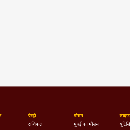
ज़
ऐस्ट्रो
मौसम
लाइफस
राशिफल
मुंबई का मौसम
यूटिलि