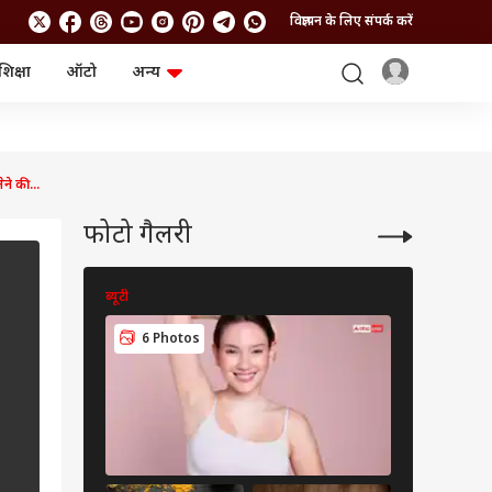
विज्ञापन के लिए संपर्क करें
शिक्षा
ऑटो
अन्य
बिजनेस
लाइफस्टाइल
पर्सनल फाइनेंस
स्वास्थ्य
स्टॉक मार्केट
ट्रैवल
म्यूचुअल फंड्स
फूड
े की...
क्रिप्टो
फैशन
आईपीओ
Health and Fitness
फोटो गैलरी
फोटो गैलरी
जनरल नॉलेज
ब्यूटी
वीडियो
6 Photos