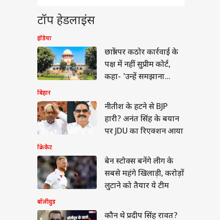
वुड के पहले 100 करोड़
s
े वाले 'विलेन' का
कल्चर
टॉप हेडलाइंस
ा था रिकॉर्ड
SC-
अभिजीत
इंडिया
E
छात्रों पर कठोर कार्रवाई के
शुरू
पक्ष में नहीं सुप्रीम कोर्ट,
 क्या
प्रदेश-राजस्थान के
कहा- 'उन्हें समझाना
न ध्यान दें, इन फसलों
चाहिए'
सबसे ज्यादा मुनाफा
बिहार
agar
नीतीश के हटने से BJP
िए
वुक
हारी? अनंत सिंह के बयान
पर JDU का रिएक्शन आया
 बढ़ा
क्रिकेट
लिम
लचल
बेन स्टोक्स बनेंगे लीग के
सबसे महंगे खिलाड़ी, करोड़ों
लुटाने को तैयार ये टीम
बॉलीवुड
कौन थे प्रदीप सिंह रावत?