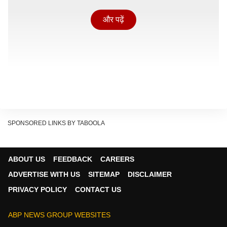
और पढ़ें
SPONSORED LINKS BY TABOOLA
ABOUT US
FEEDBACK
CAREERS
ADVERTISE WITH US
SITEMAP
DISCLAIMER
PRIVACY POLICY
CONTACT US
होस्ट ने कहा कम से कम एक हिस्सा तो अपने पास रखना चाहिए.
इसमें लड़की ने यह भी जोड़कर बोल दिया कि एक हिस्सा भी अपने
ABP NEWS GROUP WEBSITES
पास नहीं रखना चाहिए क्योंकि ऐसी जिंदगी भर की कमाई तो नहीं