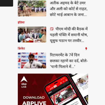
अतीक अहमद के बेटे उमर
यरमेंट के 7वें दिन छलका
Controversies
े का दर्द, बोले- 'पानी
और अली को कोर्ट से राहत,
े में...'
 प्रदेश और उत्तराखंड
छोटे भाई आबान के जनाजे
में हो सकेंगे शामिल
इंडिया
पीएम मोदी की बैठक में
पहली पंक्ति में सयानी घोष,
 की कार से मिलीं
यूसुफ पठान पर तस्वीर
ेचर की ये किताबें! भाई
साफ
क्रिकेट
िए ले जा रहा था जेल
रिटायरमेंट के 7वें दिन
छलका रहाणे का दर्द, बोले-
'पानी पिलाने में...'