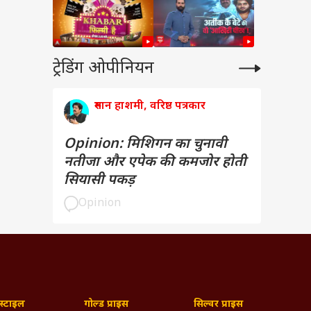
ट्रेडिंग ओपीनियन
रुमान हाशमी, वरिष्ठ पत्रकार
Opinion: मिशिगन का चुनावी
नतीजा और एपेक की कमजोर होती
सियासी पकड़
Opinion
्टाइल
गोल्ड प्राइस
सिल्वर प्राइस