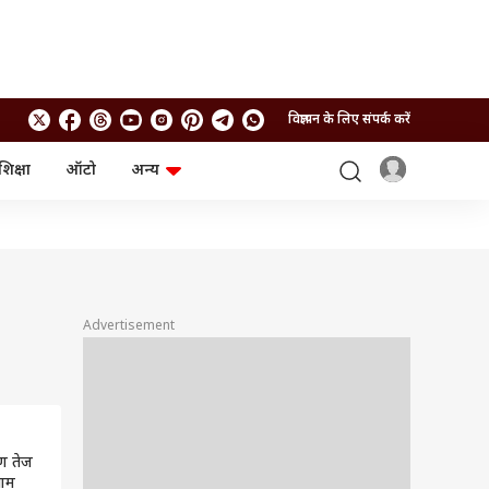
विज्ञापन के लिए संपर्क करें
शिक्षा
ऑटो
अन्य
बिजनेस
लाइफस्टाइल
पर्सनल फाइनेंस
स्वास्थ्य
स्टॉक मार्केट
ट्रैवल
म्यूचुअल फंड्स
फूड
क्रिप्टो
फैशन
आईपीओ
Health and Fitness
Advertisement
फोटो गैलरी
जनरल नॉलेज
वीडियो
ण तेज
नाम