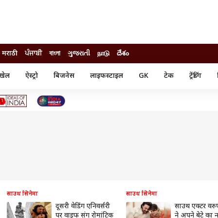
मराठी
ਪੰਜਾਬੀ
বাংলা
ગુજરાતી
நாடு
దేశం
खेल
ऐस्ट्रो
बिजनेस
लाइफस्टाइल
GK
टेक
ट्रेंडिंग
ंजन
ऑटो
खेल
ुड
कार
क्रिकेट
री सिनेमा
टेक्नोलॉजी
शिक्षा
ल सिनेमा
मोबाइल
रिजल्ट
्रिटीज
चैटजीपीटी
नौकरी
ी
गैजेट
वेब स्टोरीज
यूटिलिटी न्यूज़
कल्चर
फैक्ट चेक
साउथ सिनेमा
साउथ सिनेमा
दूसरी वेडिंग एनिवर्सरी
साउथ एक्टर वरु
पर वाइफ संग रोमांटिक
ने अपने बेटे का 