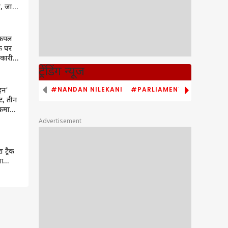
, जानें
 कपल
े घर
लकारी,
ी
ट्रेंडिंग न्यूज
#NANDAN NILEKANI
#PARLIAMENT MONSOON S
इन'
ट, तीन
 कमाए
Advertisement
 ट्रैक
ुआ
ल्लर-
ट्री ने