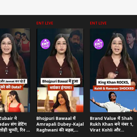
ENT LIVE
ENT LIVE
 कार्नर
 आर्टिकल्स
टॉप रील्स
ा
उत्तर प्रदेश और उत्तराखंड
इंडिया
क्रिक
ubair ने
Bhojpuri Bawaal में
Brand Value में Shah
dav संग डेटिंग
Amrapali Dubey-Kajal
Rukh Khan बने नंबर 1,
ोड़ी चुप्पी, रिश्ते
Raghwani की बहस,
Virat Kohli और
ताया
Pawan Singh गुस्से में
Ranveer Singh को छोड़ा