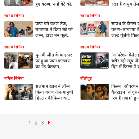
हुए वरुण, नन्हे बेटे की
रखा है वायुव तेज
भी दिखाई झलक
क्या है मतलब
साउथ सिनेमा
साउथ सिनेमा
पापा बने वरुण तेज,
साउथ के फेमस
लावण्या ने दिया बेटे को
वरुण–लावण्या क
जन्म, दादा बन फूले
जल्द गूंजेगी कि
नहीं समाए चिरंजीवी
पोस्ट शेयर कर द
खुशखबरी
साउथ सिनेमा
साउथ सिनेमा
चुनावी जीत के बाद घर
'ऑपरेशन वैलेंटा
पर हुआ पवन कल्याण
बटोर रही खूब नो
का ग्रैंड वेलकम,
दिन में फिल्म ने
इमोशनल एक्टर ने भाई
इतने करोड़
चिरंजीवी के छुए पैर
तमिल सिनेमा
बॉलीवुड
सलमान खान ने लॉन्च
फिल्म 'ऑपरेशन
किया वरुण तेज-मानुषी
वैलेंटाइन' से दूसरा
छिल्लर की फिल्म का
'रब है गवाह' ह
ट्रेलर, दिखेगी पुलवामा
आउट, मानुषी छि
अटैक की कहानी
वरुण तेज की केमिस्
किया इंप्रेस
1
2
3