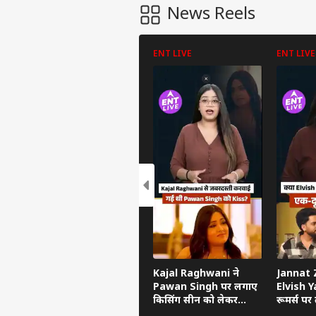
News Reels
ENT LIVE
ENT LIVE
पर्सनल
टॉप
हॅलो गेस्ट
इंडिय
एडवर्टाइज विथ अस
Kajal Raghwani ने
Jannat Z
प्राइवेसी पॉलिसी
Pawan Singh पर लगाए
Elvish Ya
कॉन्टैक्ट अस
किसिंग सीन को लेकर
रूमर्स पर त
गंभीर आरोप, Bhojpuri
का सच ब