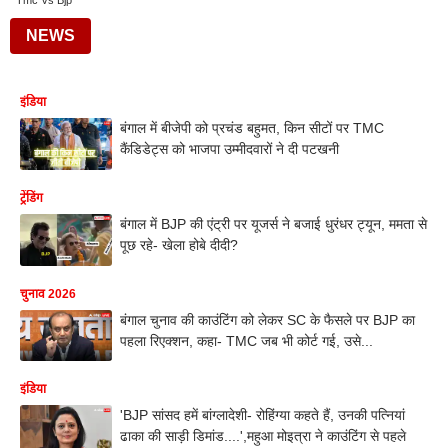
Tmc Vs Bjp
NEWS
इंडिया
बंगाल में बीजेपी को प्रचंड बहुमत, किन सीटों पर TMC
कैंडिडेट्स को भाजपा उम्मीदवारों ने दी पटखनी
ट्रेंडिंग
बंगाल में BJP की एंट्री पर यूजर्स ने बजाई धुरंधर ट्यून, ममता से
पूछ रहे- खेला होबे दीदी?
चुनाव 2026
बंगाल चुनाव की काउंटिंग को लेकर SC के फैसले पर BJP का
पहला रिएक्शन, कहा- TMC जब भी कोर्ट गई, उसे...
इंडिया
'BJP सांसद हमें बांग्लादेशी- रोहिंग्या कहते हैं, उनकी पत्नियां
ढाका की साड़ी डिमांड....',महुआ मोइत्रा ने काउंटिंग से पहले