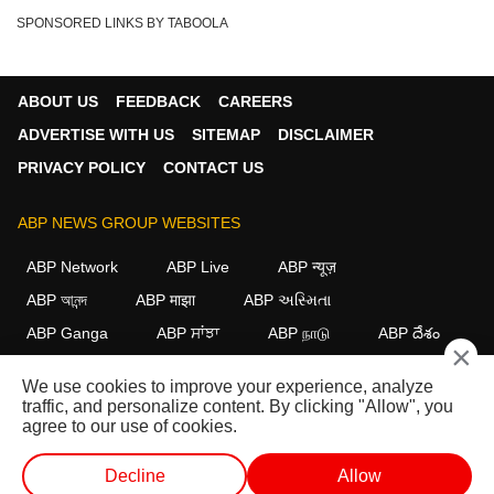
SPONSORED LINKS BY TABOOLA
ABOUT US
FEEDBACK
CAREERS
ADVERTISE WITH US
SITEMAP
DISCLAIMER
PRIVACY POLICY
CONTACT US
ABP NEWS GROUP WEBSITES
ABP Network
ABP Live
ABP न्यूज़
ABP আনন্দ
ABP माझा
ABP અસ્મિતા
ABP Ganga
ABP ਸਾਂਝਾ
ABP நாடு
ABP దేశం
×
FOLLOW US
We use cookies to improve your experience, analyze
traffic, and personalize content. By clicking "Allow", you
agree to our use of cookies.
This website follows the
DNPA Code of Ethics.
Copyright@2026.
Decline
Allow
All rights reserved.