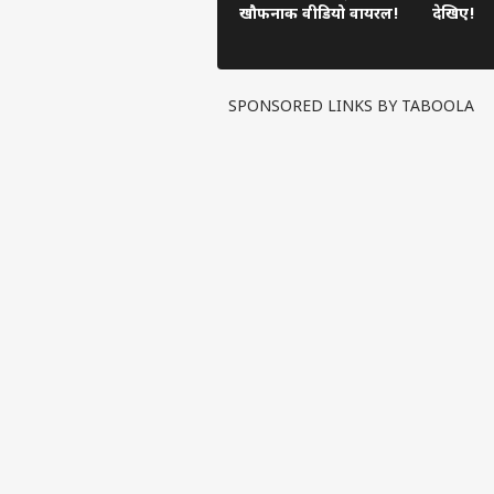
खौफनाक वीडियो वायरल!
देखिए!
SPONSORED LINKS BY TABOOLA
पर्सनल
टॉप
हॅलो गेस्ट
इंडिय
एडवर्टाइज विथ अस
प्राइवेसी पॉलिसी
कॉन्टैक्ट अस