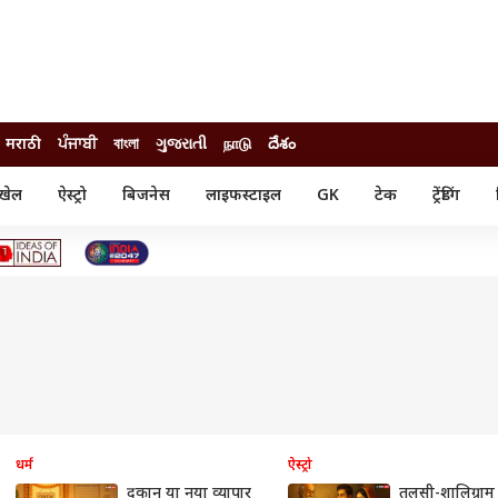
मराठी
ਪੰਜਾਬੀ
বাংলা
ગુજરાતી
நாடு
దేశం
खेल
ऐस्ट्रो
बिजनेस
लाइफस्टाइल
GK
टेक
ट्रेंडिंग
ंजन
ऑटो
खेल
ुड
कार
क्रिकेट
री सिनेमा
टेक्नोलॉजी
शिक्षा
ल सिनेमा
मोबाइल
रिजल्ट
्रिटीज
चैटजीपीटी
नौकरी
ी
गैजेट
वेब स्टोरीज
यूटिलिटी न्यूज़
कल्चर
फैक्ट चेक
धर्म
ऐस्ट्रो
दुकान या नया व्यापार
तुलसी-शालिग्राम