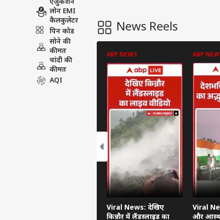
एजुकेशन
लोन EMI
कैलकुलेटर
News Reels
पिन कोड
सोने की
कीमत
ABP NEWS
ABP NEW
चांदी की
कीमत
AQI
Viral News: देखिए
Viral Ne
किन्नौर में लैंडस्लाइड का
और आस्था