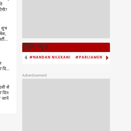
की
ोगी?
ै शुभ
रवेश,
र्टी
ट्रेंडिंग न्यूज
#NANDAN NILEKANI
#PARLIAMENT MONSOON S
स
 7 दिन
ल जानें
Advertisement
दशी से
 7 दिन
ल जानें