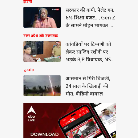
इंडिया
ान से गिरी बिजली,
साल के खिलाड़ी की
सरकार की कमी, पैलेट गन,
; वीडियो वायरल
या
6% शिक्षा बजट..., Gen Z
के सामने मोहन भागवत का
कबूलनामा
उत्तर प्रदेश और उत्तराखंड
कांवड़ियों पर टिप्पणी को
लेकर साजिद रशीदी पर
ीत दीपके ने CJP में
ये बड़ा पद, 13 नेताओं
भड़के BJP विधायक, NSA
्या मिला?
लगाने की मांग
फ़ुटबॉल
आसमान से गिरी बिजली,
24 साल के खिलाड़ी की
मौत; वीडियो वायरल