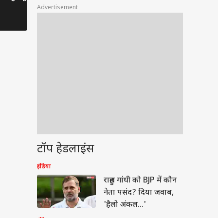
भूत?
तमाशबीन!
Advertisement
टॉप हेडलाइंस
बॉल
इंडिया
राहुल गांधी को BJP में कौन
नेता पसंद? दिया जवाब,
'हैलो अंकल...'