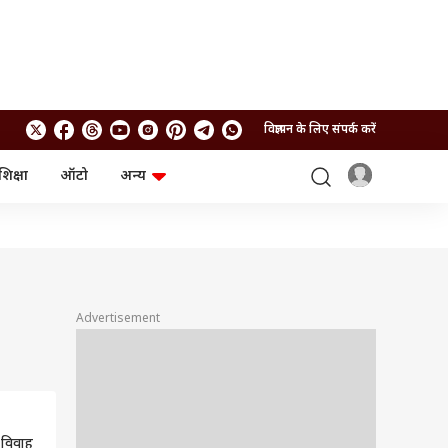
विज्ञापन के लिए संपर्क करें
शिक्षा
ऑटो
अन्य
बिजनेस
लाइफस्टाइल
पर्सनल फाइनेंस
स्वास्थ्य
स्टॉक मार्केट
ट्रैवल
म्यूचुअल फंड्स
फूड
क्रिप्टो
फैशन
आईपीओ
Health and Fitness
Advertisement
फोटो गैलरी
जनरल नॉलेज
वीडियो
 विवाह