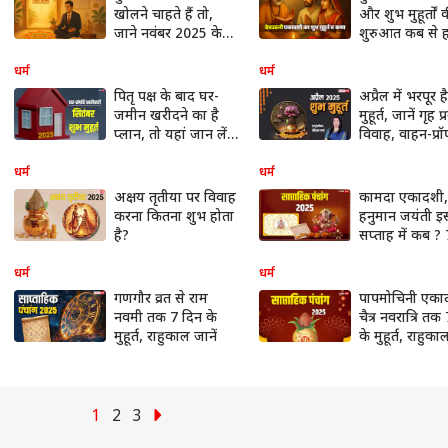
खोलने चाहते हैं तो,
और शुभ मुहूर्तों 
जाने नवंबर 2025 के
शुरुआत कब से ह
शुभ दिन और मुहूर्त!
धर्म
धर्म
पितृ पक्ष के बाद घर-
अप्रैल में भरपूर ह
जमीन खरीदने का है
मुहूर्त, जानें गृह प्
प्लान, तो यहां जान लें
विवाह, वाहन-प्रॉप
सितंबर के मुहूर्त
खरीदी की डेट
धर्म
धर्म
अक्षय तृतीया पर विवाह
कामदा एकादशी,
करना कितना शुभ होता
हनुमान जयंती इ
है?
सप्ताह में कब ?
के मुहूर्त, राहुका
धर्म
धर्म
गणगौर व्रत से राम
पापमोचिनी एका
नवमी तक 7 दिन के
चैत्र नवरात्रि तक
मुहूर्त, राहुकाल जानें
के मुहूर्त, राहुका
1
2
3