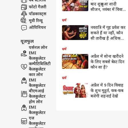
वेब स्टोरीज
बाद शुरू हुआ शादी
फोटो गैलरी
सीजन, नवंबर में विवाह
पॉडकास्ट्स
के लिए 14 शुभ मुहूर्त
मूवी रिव्यू
धर्म
ओपिनियन
नवरात्रि में गृह प्रवेश कर
सकते हैं या नहीं, कौन
सी तारीख है अधिक
यूजफुल
शुभ
पर्सनल लोन
धर्म
EMI
अप्रैल में सोना खरीदने
कैलकुलेटर
के लिए सबसे बेस्ट दिन
कम्पैटिबिलिटी
कौन सा है?
कैलकुलेटर
कार लोन
धर्म
EMI
अप्रैल में 9 दिन विवाह
कैलकुलेटर
के शुभ मुहूर्त, कब-कब
बीएमआई
बजेगी शहनाईं देखें
कैलकुलेटर
होम लोन
EMI
कैलकुलेटर
एज
कैलकुलेटर