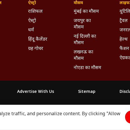
ज़
ऐस्ट्रो
मौसम
लाइफस
राशिफल
मुंबई का मौसम
यूटिलि
ऐस्ट्रो
जयपुर का
ट्रैवल
मौसम
धर्म
जनरल
नई दिल्ली का
हिंदू कैलेंडर
हेल्थ
मौसम
ग्रह गोचर
फैशन
लखनऊ का
ऐग्रक
मौसम
नोएडा का मौसम
Advertise With Us
Sitemap
Disc
माझा
ABP અસ્મિતા
ABP Ganga
ABP ਸਾਂਝਾ
ABP நாடு
ABP దేశ
yze traffic, and personalize content. By clicking "Allow
2026. All rights reserved.