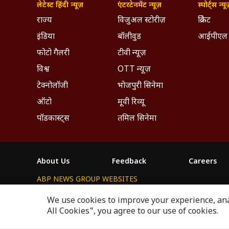
लेटेस्ट हिंदी न्यूज़
एंटरटेनमेंट न्यूज़
स्पोर्ट्स न्यू
राज्य
विजुअल स्टोरीज़
क्रिकेट
इंडिया
बॉलीवुड
आईपीएल
फोटो गैलरी
टीवी न्यूज़
विश्व
OTT न्यूज़
टेक्नोलॉजी
भोजपुरी सिनेमा
ऑटो
मूवी रिव्यू
पॉडकास्ट्स
तमिल सिनेमा
About Us
Feedback
Careers
ABP NEWS GROUP WEBSITES
ABP Network
ABP Live
ABP न्यूज़
ABP আনন্দ
ABP 
We use cookies to improve your experience, anal
All Cookies", you agree to our use of cookies.
This website follows the
DNPA Code of Ethics.
Copyright@