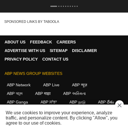
SPONSORED LINKS BY TABOOLA
ABOUT US
FEEDBACK
CAREERS
ADVERTISE WITH US
SITEMAP
DISCLAIMER
PRIVACY POLICY
CONTACT US
ABP NEWS GROUP WEBSITES
ABP Network
ABP Live
ABP न्यूज़
ABP আনন্দ
ABP माझा
ABP અસ્મિતા
ABP Ganga
ABP ਸਾਂਝਾ
ABP நாடு
ABP దేశం
×
We use cookies to improve your experience, analyze
FOLLOW US
traffic, and personalize content. By clicking "Allow", you
agree to our use of cookies.