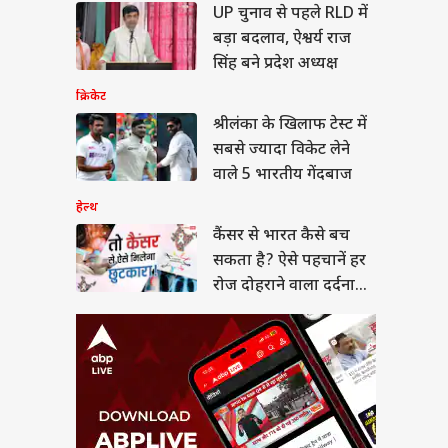
र से भारत कैसे बच
UP चुनाव से पहले RLD में
 है? ऐसे पहचानें हर
बड़ा बदलाव, ऐश्वर्य राज
दोहराने वाला दर्दनाक
या
सिंह बने प्रदेश अध्यक्ष
क्रिकेट
श्रीलंका के खिलाफ टेस्ट में
सबसे ज्यादा विकेट लेने
न हंटर्स बना रही भारतीय
वाले 5 भारतीय गेंदबाज
सेना, ऑपरेशन सिंदूर से
 है इसका कनेक्शन?
हेल्थ
कैंसर से भारत कैसे बच
सकता है? ऐसे पहचानें हर
रोज दोहराने वाला दर्दनाक
सच