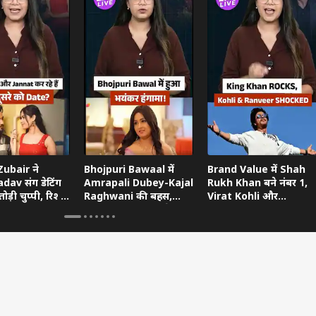
ubair ने
Bhojpuri Bawaal में
Brand Value में Shah
dav संग डेटिंग
Amrapali Dubey-Kajal
Rukh Khan बने नंबर 1,
ोड़ी चुप्पी, रिश्ते
Raghwani की बहस,
Virat Kohli और
ताया
Pawan Singh गुस्से में
Ranveer Singh को छोड़ा
छोड़ गए शो
पीछे