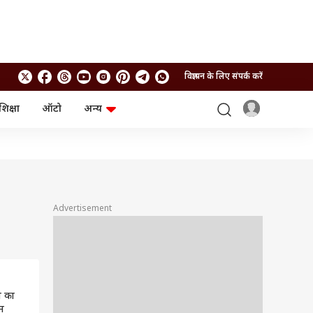
विज्ञापन के लिए संपर्क करें
शिक्षा
ऑटो
अन्य
बिजनेस
लाइफस्टाइल
पर्सनल फाइनेंस
स्वास्थ्य
स्टॉक मार्केट
ट्रैवल
म्यूचुअल फंड्स
फूड
क्रिप्टो
फैशन
आईपीओ
Health and Fitness
Advertisement
फोटो गैलरी
जनरल नॉलेज
वीडियो
ेस का
म