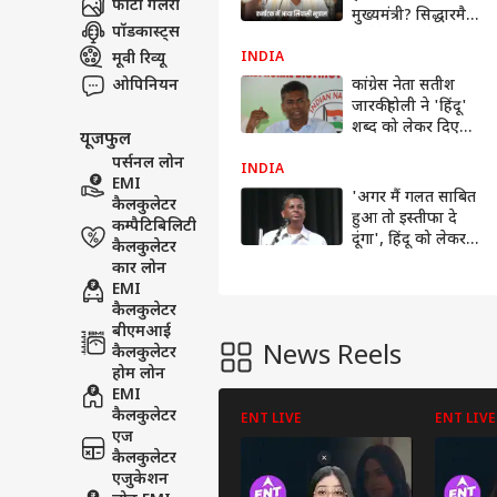
फोटो गैलरी
मुख्यमंत्री? सिद्धारमैया
पॉडकास्ट्स
के बेटे यतींद्र ने नवंबर
क्रांति पर संकेत देते हुए
मूवी रिव्यू
INDIA
दिया बड़ा बयान
ओपिनियन
कांग्रेस नेता सतीश
जारकीहोली ने 'हिंदू'
शब्द को लेकर दिए
यूजफुल
विवादित बयान पर मांगी
पर्सनल लोन
माफी, सीएम को लिखी
INDIA
EMI
चिट्ठी
'अगर मैं गलत साबित
कैलकुलेटर
हुआ तो इस्तीफा दे
कम्पैटिबिलिटी
दूंगा', हिंदू को लेकर
कैलकुलेटर
विवादित बयान पर
कार लोन
कायम सतीश
EMI
जारकीहोली
कैलकुलेटर
बीएमआई
News Reels
कैलकुलेटर
होम लोन
EMI
कैलकुलेटर
ENT LIVE
ENT LIVE
एज
कैलकुलेटर
एजुकेशन