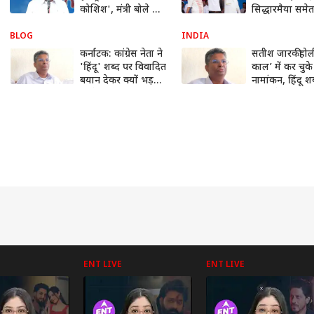
कोशिश', मंत्री बोले तो
सिद्धारमैया समेत 
BJP का आ गया
पूरी Dynasty
रिएक्शन, जानें क्या
BLOG
INDIA
कहा
कर्नाटक: कांग्रेस नेता ने
सतीश जारकीहोली
'हिंदू' शब्द पर विवादित
काल’ में कर चुके 
बयान देकर क्यों भड़का
नामांकन, हिंदू श
दी ये आग?
बयान देकर विवाद
घिरे कांग्रेस नेता 
में जानें सबकुछ
ENT LIVE
ENT LIVE