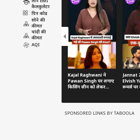
लोन EMI
कैलकुलेटर
पिन कोड
सोने की
कीमत
चांदी की
कीमत
AQI
Kajal Raghwani ने
Jannat Z
Pawan Singh पर लगाए
Elvish Ya
किसिंग सीन को लेकर
रूमर्स पर त
गंभीर आरोप, Bhojpuri
का सच ब
Bawaal में खुलासा
SPONSORED LINKS BY TABOOLA