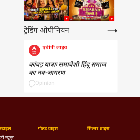
ट्रेडिंग ओपीनियन
एबीपी लाइव
कांवड़ यात्राः समावेशी हिंदू समाज
का नव-जागरण
Opinion
्टाइल
गोल्ड प्राइस
सिल्वर प्राइस
टी न्यूज़