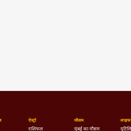
ज़
ऐस्ट्रो
मौसम
लाइफस
राशिफल
मुंबई का मौसम
यूटिलि