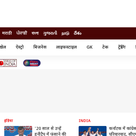
मराठी
ਪੰਜਾਬੀ
বাংলা
ગુજરાતી
நாடு
దేశం
खेल
ऐस्ट्रो
बिजनेस
लाइफस्टाइल
GK
टेक
ट्रेंडिंग
ंजन
ऑटो
खेल
ुड
कार
क्रिकेट
री सिनेमा
टेक्नोलॉजी
शिक्षा
ल सिनेमा
मोबाइल
रिजल्ट
्रिटीज
चैटजीपीटी
नौकरी
ी
गैजेट
वेब स्टोरीज
यूटिलिटी न्यूज़
कल्चर
फैक्ट चेक
इंडिया
INDIA
'20 साल से उन्हें
कर्नाटक में कांग्र
हनीट्रैप में फंसाने की
परिवारवाद, सीए