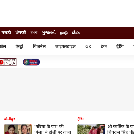
मराठी
ਪੰਜਾਬੀ
বাংলা
ગુજરાતી
நாடு
దేశం
खेल
ऐस्ट्रो
बिजनेस
लाइफस्टाइल
GK
टेक
ट्रेंडिंग
ंजन
ऑटो
खेल
ुड
कार
क्रिकेट
री सिनेमा
टेक्नोलॉजी
शिक्षा
ल सिनेमा
मोबाइल
रिजल्ट
्रिटीज
चैटजीपीटी
नौकरी
ी
गैजेट
वेब स्टोरीज
यूटिलिटी न्यूज़
कल्चर
फैक्ट चेक
बॉलीवुड
ट्रेंडिंग
'नदिया के पार' की
ओ कार्तिक के पाप
'गुंजा' ने होली पर ताजा
शिवराज सिंह चौ