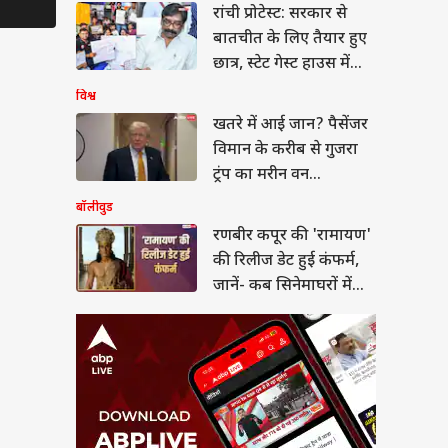
ीर कपूर की 'रामायण'
रांची प्रोटेस्ट: सरकार से
िलीज डेट हुई कंफर्म,
बातचीत के लिए तैयार हुए
ं- कब सिनेमाघरों में देगी
या
तक
छात्र, स्टेट गेस्ट हाउस में
होगी बात
विश्व
खतरे में आई जान? पैसेंजर
विमान के करीब से गुजरा
 NEET-UG में ‘टू-स्टेज
ट्रंप का मरीन वन
मूला’ से पेपर लीक पर
गी लगाम?
हेलिकॉप्टर
बॉलीवुड
रणबीर कपूर की 'रामायण'
की रिलीज डेट हुई कंफर्म,
जानें- कब सिनेमाघरों में
देगी दस्तक