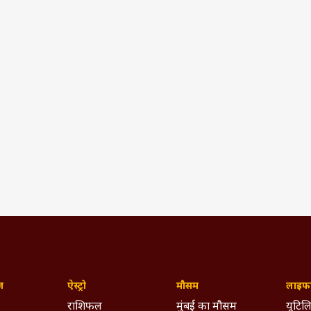
ज़
ऐस्ट्रो
मौसम
लाइफस
राशिफल
मुंबई का मौसम
यूटिलि