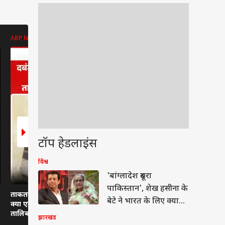
ABP NEWS
ABP NEWS
ABP NEWS
टॉप हेडलाइंस
विश्व
वुड
'बांग्लादेश दूसरा
पाकिस्तान', शेख हसीना के
ताकतवर लोगों की बर्बरता:
दिल्ली में छात्रों का प्यार,
केदारनाथ मार्
बेटे ने भारत के लिए क्या
क्या एक बुजुर्ग व्यक्ति को
रांची में खामोशी?
अफरातफरी
कहा?
तालिबान जैसी सज़ा दी गई?
झारखंड