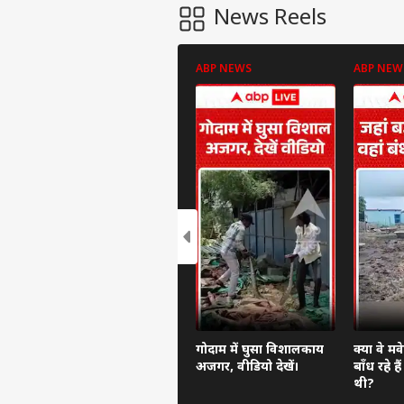
News Reels
ABP NEWS
ABP NEW
पर्सनल
टॉप
हॅलो गेस्ट
विश्व
एडवर्टाइज विथ अस
प्राइवेसी पॉलिसी
गोदाम में घुसा विशालकाय
क्या वे मव
अजगर, वीडियो देखें।
बाँध रहे ह
कॉन्टैक्ट अस
थी?
सेंड फीडबैक