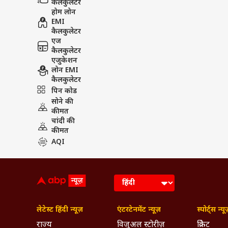
कैलकुलेटर
होम लोन
EMI
कैलकुलेटर
एज
कैलकुलेटर
एजुकेशन
लोन EMI
कैलकुलेटर
पिन कोड
सोने की
कीमत
चांदी की
कीमत
AQI
लेटेस्ट हिंदी न्यूज़
एंटरटेनमेंट न्यूज़
स्पोर्ट्स न्यू
राज्य
विजुअल स्टोरीज़
क्रिकेट