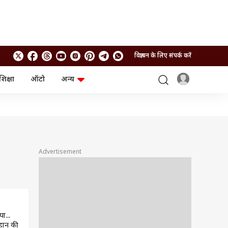
विज्ञापन के लिए संपर्क करें
शिक्षा
ऑटो
अन्य
बिजनेस
लाइफस्टाइल
पर्सनल फाइनेंस
स्वास्थ्य
स्टॉक मार्केट
ट्रैवल
म्यूचुअल फंड्स
फूड
क्रिप्टो
फैशन
आईपीओ
Health and Fitness
Advertisement
फोटो गैलरी
जनरल नॉलेज
वीडियो
ा...
हान की