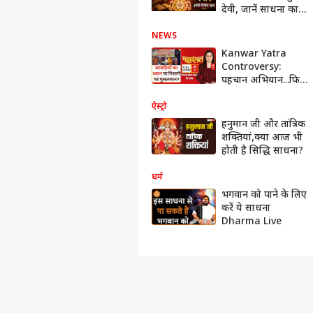
देवी, जानें साधना का
महत्व और नियम
NEWS
Kanwar Yatra
Controversy:
पहचान अभियान...फिर
हिंदू-मुसलमान? | UP
| CM Yogi | BJP |
ऐस्ट्रो
ABP News
हनुमान जी और तांत्रिक
शक्तियां,क्या आज भी
होती है सिद्धि साधना?
धर्म
भगवान को पाने के लिए
करें ये साधना
Dharma Live