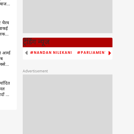
आवाज
केंद्रीय
रहा
र भैरव
 वाकई
 सकती
ट्रेंडिंग न्यूज
#NANDAN NILEKANI
#PARLIAMENT MONSOON S
ी आर्म्ड
अब
्सेना
सिल की
Advertisement
्यादित
िनल
ों में
सभा के
 सिंह