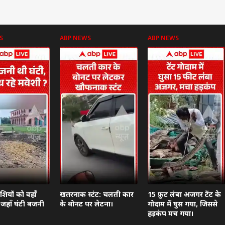
S
ABP NEWS
ABP NEWS
 कार्नर
 आर्टिकल्स
टॉप रील्स
झारखंड
विश्व
बॉली
ेशियों को वहाँ
खतरनाक स्टंट: चलती कार
15 फ़ुट लंबा अजगर टेंट के
ैं जहाँ घंटी बजनी
के बोनट पर लेटना।
गोदाम में घुस गया, जिससे
हड़कंप मच गया।