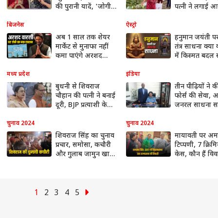
की पुरानी यादें, 'जोगी
पत्नी ने लगाई 
जी' गाने पर दिए ऐसे
तो दौड़े-दौड़े आए 
एक्सप्रेशंस, वायरल
मंत्री, वायरल हो 
बिजनेस
ऐस्ट्रो
हुआ वीडियो
खूबसूरत वीडियो
अब 1 साल तक शेयर
हनुमान जयंती प
मार्केट से मुनाफा नहीं
तंत्र साधना क्या
कमा पाएंगे अरशद
में किस्मत बदल
वारसी, इस वजह से
है?
SEBI ने लिया तगड़ा
मध्य प्रदेश
इंडिया
एक्शन
बुधनी से शिवराज
तीन पीढ़ियों ने क
चौहान की पत्नी ने बनाई
फोर्स की सेवा, 
दूरी, BJP प्रत्याशी के
जनरल साधना सक
लिए नहीं किया प्रचार,
नायर ने खुद हा
आखिर क्या है वजह?
ये बड़ी उपलब्धि
चुनाव 2024
चुनाव 2024
शिवराज सिंह का चुनाव
मायावती पर अमर
प्रचार, समोसा, कचौरी
टिप्पणी, 7 क्रिम
और गुलाब जामुन खाने
केस, कौन हैं विवाद
लगे, पत्नी साधना भी थीं
रहने वाली राज्य
साथ
लिए बीजेपी की
उम्मीदवार साधना
1
2
3
4
5