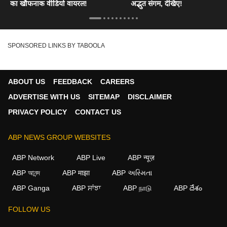
का खौफनाक वीडियो वायरल!
अद्भुत संगम, देखिए!
SPONSORED LINKS BY TABOOLA
ABOUT US
FEEDBACK
CAREERS
ADVERTISE WITH US
SITEMAP
DISCLAIMER
PRIVACY POLICY
CONTACT US
ABP NEWS GROUP WEBSITES
ABP Network
ABP Live
ABP न्यूज़
ABP আনন্দ
ABP माझा
ABP અસ્મિતા
ABP Ganga
ABP ਸਾਂਝਾ
ABP நாடு
ABP దేశం
FOLLOW US