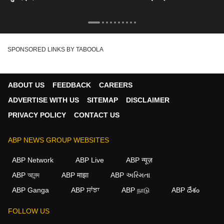
SPONSORED LINKS BY TABOOLA
ABOUT US
FEEDBACK
CAREERS
ADVERTISE WITH US
SITEMAP
DISCLAIMER
PRIVACY POLICY
CONTACT US
ABP NEWS GROUP WEBSITES
ABP Network
ABP Live
ABP न्यूज़
ABP আনন্দ
ABP माझा
ABP અસ્મિતા
ABP Ganga
ABP ਸਾਂਝਾ
ABP நாடு
ABP దేశం
FOLLOW US