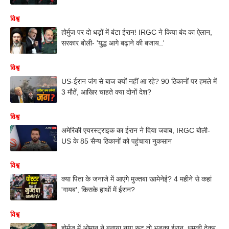
विश्व
होर्मुज पर दो धड़ों में बंटा ईरान! IRGC ने किया बंद का ऐलान,
सरकार बोली- 'युद्ध आगे बढ़ाने की बजाय..'
विश्व
US-ईरान जंग से बाज क्यों नहीं आ रहे? 90 ठिकानों पर हमले में
3 मौतें, आखिर चाहते क्या दोनों देश?
विश्व
अमेरिकी एयरस्ट्राइक का ईरान ने दिया जवाब, IRGC बोली-
US के 85 सैन्य ठिकानों को पहुंचाया नुकसान
विश्व
क्या पिता के जनाजे में आएंगे मुज्तबा खामेनेई? 4 महीने से कहां
'गायब', किसके हाथों में ईरान?
विश्व
होर्मुज में ओमान ने बनाया नया रूट तो भड़का ईरान, धमकी देकर