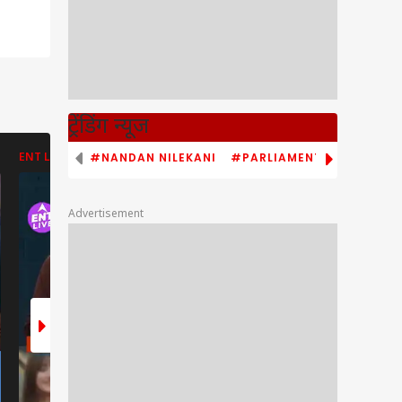
ट्रेंडिंग न्यूज
#NANDAN NILEKANI
#PARLIAMENT MONSOON S
ENT LIVE
ENT LIVE
ABP NEWS
Advertisement