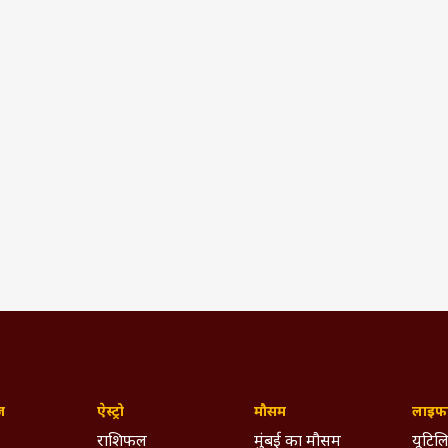
ज़
ऐस्ट्रो
मौसम
लाइफस
राशिफल
मुंबई का मौसम
यूटिलि