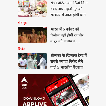
लंका के खिलाफ टेस्ट में
रांची प्रोटेस्ट का 15वां दिन:
 ज्यादा विकेट लेने वाले
देवेंद्र नाथ महतो गुट की
रतीय गेंदबाज
ा
सरकार से आज होगी बात
बॉलीवुड
भारत में 6 नवंबर को
रिलीज नहीं होगी रणबीर
में सिर्फ 5.67% स्कूलों
कपूर की 'रामायण',
पहली से 12वीं तक की
ई, सरकार ने दी
प्रोड्यूसर ने बताई चौंकाने
क्रिकेट
कारी
वाली वजह
श्रीलंका के खिलाफ टेस्ट में
सबसे ज्यादा विकेट लेने
वाले 5 भारतीय गेंदबाज