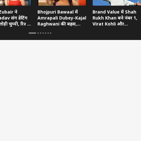
ubair ने
Bhojpuri Bawaal में
Brand Value में Shah
dav संग डेटिंग
Amrapali Dubey-Kajal
Rukh Khan बने नंबर 1,
ोड़ी चुप्पी, रिश्ते
Raghwani की बहस,
Virat Kohli और
ताया
Pawan Singh गुस्से में
Ranveer Singh को छोड़ा
छोड़ गए शो
पीछे