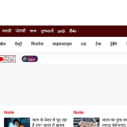
मराठी
ਪੰਜਾਬੀ
বাংলা
ગુજરાતી
நாடு
దేశం
खेल
ऐस्ट्रो
बिजनेस
लाइफस्टाइल
GK
टेक
ट्रेंडिंग
ंजन
ऑटो
खेल
ुड
कार
क्रिकेट
री सिनेमा
टेक्नोलॉजी
शिक्षा
ल सिनेमा
मोबाइल
रिजल्ट
्रिटीज
चैटजीपीटी
नौकरी
ी
गैजेट
वेब स्टोरीज
यूटिलिटी न्यूज़
कल्चर
फैक्ट चेक
बिजनेस
बिजनेस
काम के प्रेशर से घुट रहा
भारत का युवा स
है दम! भारत में खराब
ज्यादा बेरोजगार