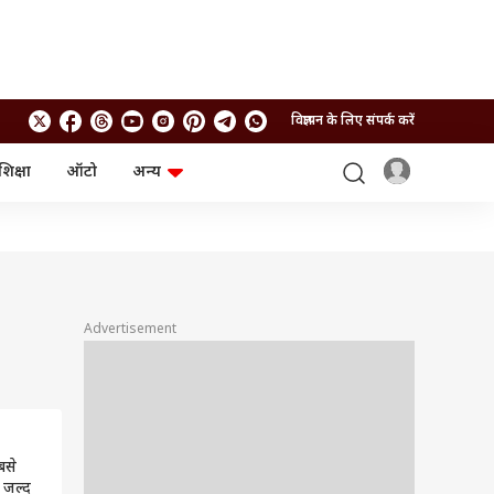
विज्ञापन के लिए संपर्क करें
शिक्षा
ऑटो
अन्य
बिजनेस
लाइफस्टाइल
पर्सनल फाइनेंस
स्वास्थ्य
स्टॉक मार्केट
ट्रैवल
म्यूचुअल फंड्स
फूड
क्रिप्टो
फैशन
आईपीओ
Health and Fitness
Advertisement
फोटो गैलरी
जनरल नॉलेज
वीडियो
बसे
, जल्द