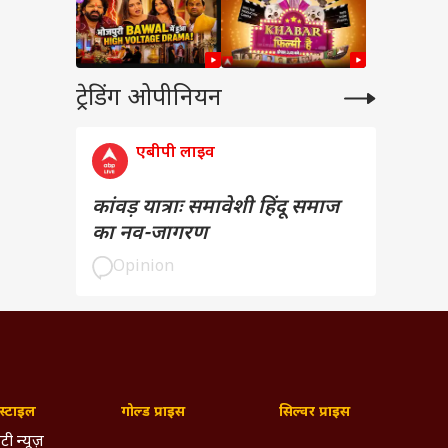
ट्रेडिंग ओपीनियन
एबीपी लाइव
कांवड़ यात्राः समावेशी हिंदू समाज
का नव-जागरण
Opinion
्टाइल
गोल्ड प्राइस
सिल्वर प्राइस
टी न्यूज़