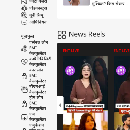
फोटो गैलरी
मुश्किल? किस सेक्टर में
पॉडकास्ट्स
विदेशी कामगार ज्यादा
मूवी रिव्यू
ओपिनियन
News Reels
यूजफुल
पर्सनल लोन
EMI
ENT LIVE
ENT LIVE
कैलकुलेटर
कम्पैटिबिलिटी
कैलकुलेटर
कार लोन
EMI
कैलकुलेटर
बीएमआई
कैलकुलेटर
होम लोन
EMI
कैलकुलेटर
एज
कैलकुलेटर
एजुकेशन