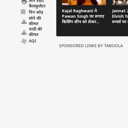
लोन EMI
कैलकुलेटर
Kajal Raghwani ने
Jannat Z
पिन कोड
Pawan Singh पर लगाए
Elvish Ya
सोने की
किसिंग सीन को लेकर
रूमर्स पर त
कीमत
गंभीर आरोप, Bhojpuri
का सच ब
चांदी की
Bawaal में खुलासा
कीमत
AQI
SPONSORED LINKS BY TABOOLA