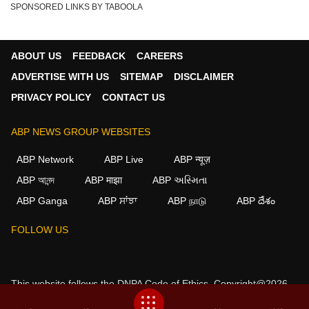
SPONSORED LINKS BY TABOOLA
ABOUT US
FEEDBACK
CAREERS
ADVERTISE WITH US
SITEMAP
DISCLAIMER
PRIVACY POLICY
CONTACT US
ABP NEWS GROUP WEBSITES
ABP Network
ABP Live
ABP न्यूज़
ABP আনন্দ
ABP माझा
ABP અસ્મિતા
ABP Ganga
ABP ਸਾਂਝਾ
ABP நாடு
ABP దేశం
×
FOLLOW US
We use cookies to improve your experience, analyze
traffic, and personalize content. By clicking "Allow", you
agree to our use of cookies.
This website follows the
DNPA Code of Ethics.
Copyright@2026.
Decline
Allow
All rights reserved.