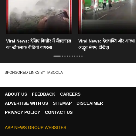
Viral News: देखिए किन्नौर में लैंडस्लाइड
Viral News: देशभक्ति और आस्था
का खौफनाक वीडियो वायरल!
अद्भुत संगम, देखिए!
SPONSORED LINKS BY TABOOLA
ABOUT US
FEEDBACK
CAREERS
ADVERTISE WITH US
SITEMAP
DISCLAIMER
PRIVACY POLICY
CONTACT US
ABP NEWS GROUP WEBSITES