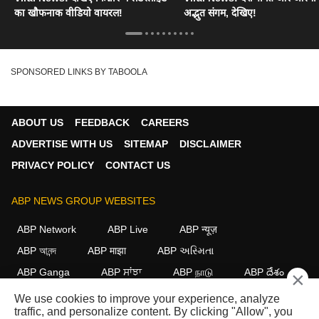
का खौफनाक वीडियो वायरल!
अद्भुत संगम, देखिए!
SPONSORED LINKS BY TABOOLA
ABOUT US
FEEDBACK
CAREERS
ADVERTISE WITH US
SITEMAP
DISCLAIMER
PRIVACY POLICY
CONTACT US
ABP NEWS GROUP WEBSITES
ABP Network
ABP Live
ABP न्यूज़
ABP আনন্দ
ABP माझा
ABP અસ્મિતા
ABP Ganga
ABP ਸਾਂਝਾ
ABP நாடு
ABP దేశం
×
We use cookies to improve your experience, analyze
FOLLOW US
traffic, and personalize content. By clicking "Allow", you