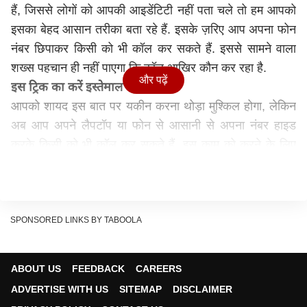
हैं, जिससे लोगों को आपकी आइडेंटिटी नहीं पता चले तो हम आपको
इसका बेहद आसान तरीका बता रहे हैं. इसके ज़रिए आप अपना फोन
नंबर छिपाकर किसी को भी कॉल कर सकते हैं. इससे सामने वाला
शख्स पहचान ही नहीं पाएगा कि कॉल आखिर कौन कर रहा है.
और पढ़ें
इस ट्रिक का करें इस्तेमाल
आपको शायद इस बात पर यकीन करना थोड़ा मुश्किल होगा, लेकिन
अब आप अपने लैपटॉप या फोन से आसानी से अपना नंबर हाइड
करके किसी को भी कॉल कर सकते हैं. इस काम को करने के लिए
मार्केट में कई सारे ऐप्स और वेबसाइट्स मौजूद है. हालांकि इनमें से
ज्यादातर वेबसाइट्स और एप्स की यह मांग है कि आपको सबसे पहले
ट्रायल लेना होगा और उसके बाद इस सर्विस का सब्सक्रिप्शन लेना
होगा. अगर आप सब्सक्रिप्शन के बिना इस सर्विस का इस्तेमाल
SPONSORED LINKS BY TABOOLA
करना चाहे तो ट्रायल में कुछ मिनटों तक ही किसी को कॉल कर
सकेंगे, लेकिन अगर आप हमेशा इस सर्विस का इस्तेमाल करना चाहते
ABOUT US
FEEDBACK
CAREERS
हैं तो आपको पैसे खर्च करने पड़ेंगे और हफ्ते या महीने के हिसाब से
ADVERTISE WITH US
SITEMAP
DISCLAIMER
आप इस सर्विस का लाभ ले सकते हैं.