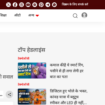
विज्ञापन के लिए संपर्क करें
शिक्षा
ऑटो
अन्य
बिजनेस
लाइफस्टाइल
पर्सनल फाइनेंस
स्वास्थ्य
स्टॉक मार्केट
ट्रैवल
म्यूचुअल फंड्स
फूड
क्रिप्टो
फैशन
आईपीओ
Health and Fitness
टॉप हेडलाइंस
फोटो गैलरी
जनरल नॉलेज
टेक्नोलॉजी
कमाल की है ये स्मार्ट रिंग,
वीडियो
पसीने से ही लगा लेगी हर
भी सवाल
बात का पता
टेक्नोलॉजी
डिजिटल हुए भोले के भक्त,
कांवड़ यात्रा में ब्लूटूथ
स्पीकर और LED ही नहीं,