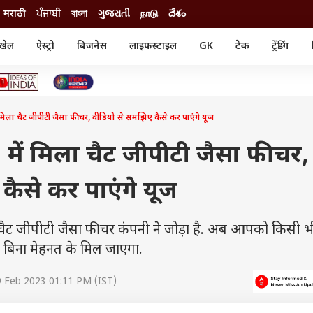
मराठी
ਪੰਜਾਬੀ
বাংলা
ગુજરાતી
நாடு
దేశం
खेल
ऐस्ट्रो
बिजनेस
लाइफस्टाइल
GK
टेक
ट्रेंडिंग
ंजन
ऑटो
खेल
ुड
कार
क्रिकेट
री सिनेमा
टेक्नोलॉजी
शिक्षा
ल सिनेमा
 चैट जीपीटी जैसा फीचर, वीडियो से समझिए कैसे कर पाएंगे यूज
मोबाइल
रिजल्ट
्रिटीज
चैटजीपीटी
नौकरी
ी
ें मिला चैट जीपीटी जैसा फीचर,
गैजेट
वेब स्टोरीज
कैसे कर पाएंगे यूज
यूटिलिटी न्यूज़
कल्चर
फैक्ट चेक
पर चैट जीपीटी जैसा फीचर कंपनी ने जोड़ा है. अब आपको किसी 
 बिना मेहनत के मिल जाएगा.
9 Feb 2023 01:11 PM (IST)