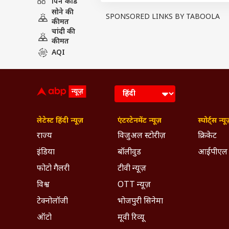
पिन कोड
सोने की
SPONSORED LINKS BY TABOOLA
कीमत
चांदी की
कीमत
AQI
लेटेस्ट हिंदी न्यूज़
एंटरटेनमेंट न्यूज़
स्पोर्ट्स न्यू
राज्य
विजुअल स्टोरीज़
क्रिकेट
इंडिया
बॉलीवुड
आईपीएल
फोटो गैलरी
टीवी न्यूज़
विश्व
OTT न्यूज़
टेक्नोलॉजी
भोजपुरी सिनेमा
ऑटो
मूवी रिव्यू