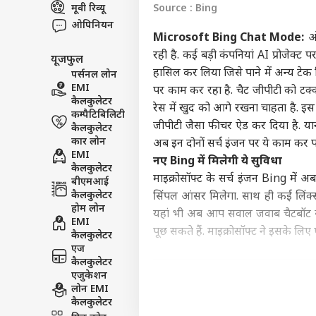
मूवी रिव्यू
Source : Bing
इंडिय
ओपिनियन
एडवर्टाइज विथ अस
Microsoft Bing Chat Mode:
ओ
प्राइवेसी पॉलिसी
रही है. कई बड़ी कंपनियां AI प्रोजेक्
यूजफुल
कॉन्टैक्ट अस
हासिल कर लिया जिसे पाने में अन्य टेक
पर्सनल लोन
सेंड फीडबैक
EMI
पर काम कर रहा है. चैट जीपीटी को टक्
राहुल
कैलकुलेटर
रेस में खुद को आगे रखना चाहता है. इस
अबाउट अस
नेता
कम्पैटिबिलिटी
'हैल
ओटीट
जीपीटी जैसा फीचर ऐड कर दिया है. य
कैलकुलेटर
करियर्स
कार लोन
अब इन दोनों सर्च इंजन पर ये काम कर पा
EMI
नए Bing में मिलेगी ये सुविधा
कैलकुलेटर
माइक्रोसॉफ्ट के सर्च इंजन Bing मे
बीएमआई
कैलकुलेटर
सिंपल आंसर मिलेगा. साथ ही कई लिंक्
OTT 
होम लोन
यहां भी अब आप सवाल जवाब चैटबॉट स
को 
EMI
LOGIN
पूछ सकते हैं. माइक्रोसॉफ्ट ने इसके लि
फिल्
कैलकुलेटर
'लेन
एज
कैलकुलेटर
एजुकेशन
लोन EMI
कैलकुलेटर