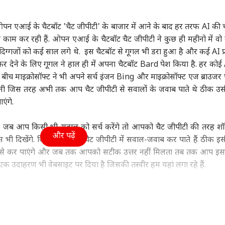
ा
दिल्ली NCR
उत्तर प्रदेश और उत्तराखंड
फ़ुट
पन एआई के चैटबॉट 'चैट जीपीटी' के बाजार में आने के बाद हर तरफ AI की चर
ट पर काम कर रही हैं. ओपन एआई के चैटबॉट चैट जीपीटी ने कुछ ही महीनो में वो
 दिग्गजों को कई साल लगे थे. इस चैटबॉट से गूगल भी डरा हुआ है और कई AI प्र
कर देने के लिए गूगल ने हाल ही में अपना चैटबॉट Bard पेश किया है. हर कोई
 गांधी को BJP में कौन
दिल्ली में आज भी बारिश,
कांवड़ियों पर टिप्पणी को
आसम
 बीच माइक्रोसॉफ्ट ने भी अपने सर्च इंजन Bing और माइक्रोसॉफ्ट एज ब्राउजर 
 पसंद? दिया जवाब,
जगह-जगह जलभराव, IMD
लेकर साजिद रशीदी पर
24 
ो अंकल...'
ी
ने जारी किया येलो अलर्ट
इंडिया
भड़के BJP विधायक, NSA
जनरल नॉलेज
मौत
शिक्ष
ानी जिस तरह अभी तक आप चैट जीपीटी से सवालों के जवाब पाते थे ठीक उ
लगाने की मांग
एंगे.
ं अब जब आप किसी भी सवाल को सर्च करेंगे तो आपको चैट जीपीटी की तरह 
और पढ़ें
स भी दिखेंगे. जिस तरह आप चैट जीपीटी में सवाल-जवाब कर पाते हैं ठीक इ
Releases: फ्राइडे
AI डीपफेक पर सरकार का
कुर्सी पर तौलिया से कैसे
महार
े कर पाएंगे और जब तक आपको सटीक उत्तर नहीं मिलता तब तक आप इससे 
ओटीटी पर साउथ की 7
एक्शन, फर्जी फोटो-वीडियो
बढ़ती है शान, क्या कहीं और
काउं
ए एक उदाहरण भी वेबसाइट पर दिया है जिसकी तस्वीर हम यहां लगा रहे हैं.
मों का धमाका, लिस्ट में
पर 3 घंटे में होगी कार्रवाई
ऐसा होता है?
शुरू,
िन' समेत और कौन