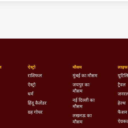
ज़
ऐस्ट्रो
मौसम
लाइफस
राशिफल
मुंबई का मौसम
यूटिलि
ऐस्ट्रो
जयपुर का
ट्रैवल
मौसम
धर्म
जनरल
नई दिल्ली का
हिंदू कैलेंडर
हेल्थ
मौसम
ग्रह गोचर
फैशन
लखनऊ का
ऐग्रक
मौसम