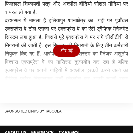
फिलहाल शिकायती पत्र और अश्लील वीडियो सोशल मीडिया पर
वायरल हो गया है.
दरअसल ये मामला है हलियापुर थानाक्षेत्र का. यही पर पूर्वांचल
एक्सप्रेस वे टोल प्लाजा पर एक्सप्रेस वे का एंटी ट्रैफिक मैनेजमेंट
सिस्टम लगा हुआ है, जिससे पूरे एक्सप्रेस वे पर लगे सीसीटीवी से
निगरानी की जाती है. इस सिस्टम की निगरानी के लिए तीन कर्मचारी
और पढ़ें
नियुक्त किए गए हैं. आरोप है कि इस सिस्टम का मैनेजर अशुतोष
विश्वास एक्सप्रेस वे का नासिरफ दुरुपयोग कर रहा है बल्कि
एक्सप्रेस वे पर अपनी गाड़ियों में अश्लील हरकतें करने वालों का
वीडियो फुटेज निकालकर उन्हें ब्लैकमेल कर अच्छी खासी रकम
वसूल रहा है.
आशुतोष सरकार को टर्मिनेट करने में भी खेल!
शिकायतकर्ताओं की मानें तो हलियापुर एक्सप्रेस वे के आस पास के
SPONSORED LINKS BY TABOOLA
गांव की आने जाने वाली महिलाओं और लड़कियो का बाहर शौच
इत्यादि का भी वीडियो बनाकर उन्हें वायरल करता है, इसके साथ ही
यात्रा करने वाले जोड़ों के प्रेम प्रसंग का वीडियो बनाकर उनके
ABOUT US
FEEDBACK
CAREERS