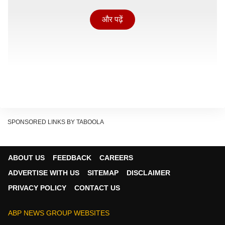
और पढ़ें
SPONSORED LINKS BY TABOOLA
ABOUT US
FEEDBACK
CAREERS
ADVERTISE WITH US
SITEMAP
DISCLAIMER
PRIVACY POLICY
CONTACT US
आरोपी की हरकत से सहम गई छात्राएं
वाराणसी के शिवपुर क्षेत्र का एक सीसीटीवी फुटेज सोशल मीडिया
ABP NEWS GROUP WEBSITES
पर जमकर वायरल हो रहा है. इस वीडियो में एक युवक जिसका नाम