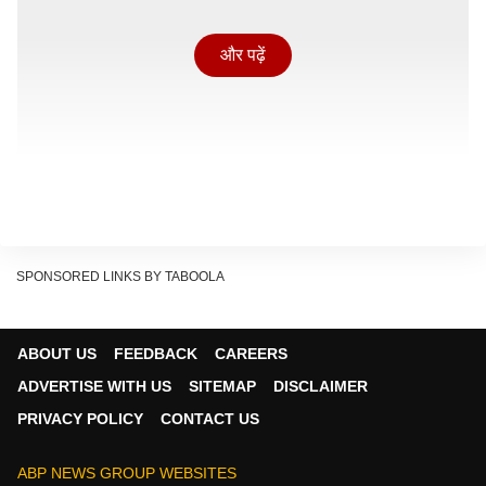
और पढ़ें
SPONSORED LINKS BY TABOOLA
इस दौरान उन्होंने एक बड़ा बयान दिया है जिसकी चर्चा
लखनऊ
तक
ABOUT US
FEEDBACK
CAREERS
है .उनका कहना है कि संगठन ही चुनाव लड़ता है और चुनाव जीतने
ADVERTISE WITH US
SITEMAP
DISCLAIMER
के बाद संगठन ही तय करता है कि सरकार कैसे बनेगी. पंकज चौधरी
PRIVACY POLICY
CONTACT US
के बयान से एक बात स्पष्ट हो गयी है कि टिकटों का वितरण बिना
संगठन की सहमती के नहीं होगा.
ABP NEWS GROUP WEBSITES