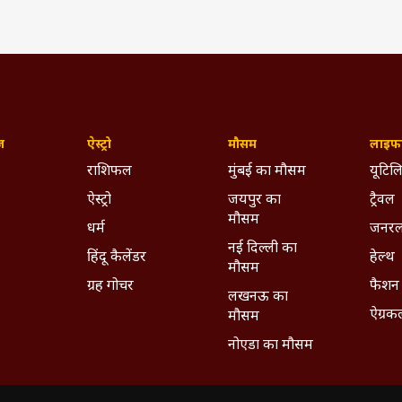
ज़
ऐस्ट्रो
मौसम
लाइफस
राशिफल
मुंबई का मौसम
यूटिलि
ऐस्ट्रो
जयपुर का
ट्रैवल
मौसम
धर्म
जनरल
नई दिल्ली का
हिंदू कैलेंडर
हेल्थ
मौसम
ग्रह गोचर
फैशन
लखनऊ का
ऐग्रक
मौसम
नोएडा का मौसम