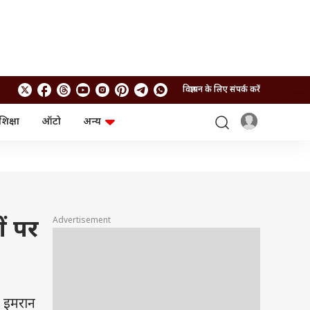
विज्ञापन के लिए संपर्क करें
शिक्षा
ऑटो
अन्य
बिजनेस
लाइफस्टाइल
पर्सनल फाइनेंस
स्वास्थ्य
स्टॉक मार्केट
ट्रैवल
म्यूचुअल फंड्स
फूड
क्रिप्टो
फैशन
आईपीओ
Health and Fitness
Advertisement
ों पर
फोटो गैलरी
जनरल नॉलेज
वीडियो
द इमरान