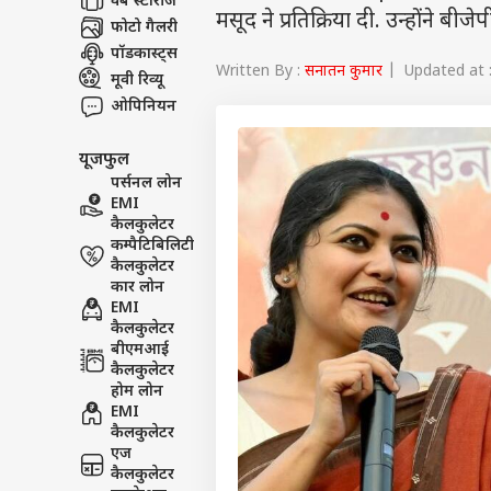
वेब स्टोरीज
मसूद ने प्रतिक्रिया दी. उन्होंने बीज
फोटो गैलरी
पॉडकास्ट्स
Written By :
सनातन कुमार
| Updated at :
मूवी रिव्यू
ओपिनियन
यूजफुल
पर्सनल लोन
EMI
कैलकुलेटर
कम्पैटिबिलिटी
कैलकुलेटर
कार लोन
EMI
कैलकुलेटर
बीएमआई
कैलकुलेटर
होम लोन
EMI
कैलकुलेटर
एज
कैलकुलेटर