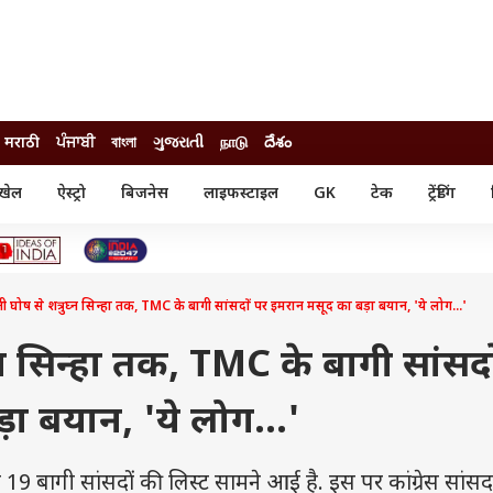
मराठी
ਪੰਜਾਬੀ
বাংলা
ગુજરાતી
நாடு
దేశం
खेल
ऐस्ट्रो
बिजनेस
लाइफस्टाइल
GK
टेक
ट्रेंडिंग
ंजन
ऑटो
खेल
ुड
कार
क्रिकेट
री सिनेमा
टेक्नोलॉजी
शिक्षा
ल सिनेमा
 घोष से शत्रुघ्न सिन्हा तक, TMC के बागी सांसदों पर इमरान मसूद का बड़ा बयान, 'ये लोग...'
मोबाइल
रिजल्ट
्रिटीज
चैटजीपीटी
नौकरी
ी
घ्न सिन्हा तक, TMC के बागी सांसद
गैजेट
वेब स्टोरीज
ा बयान, 'ये लोग...'
यूटिलिटी न्यूज़
कल्चर
फैक्ट चेक
ागी सांसदों की लिस्ट सामने आई है. इस पर कांग्रेस सांस