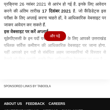
प्रक्रिया 26 नवंबर 2021 से आरंभ हो गई है. इनके लिए आवेदन
करने की अंतिम तारीख
17 दिसंबर 2021
है. जो कैंडिडेट्स इस
परीक्षा के लिए अप्लाई करना चाहते हों, वे आधिकारिक वेबसाइट पर
जाकर आवेदन कर सकते हैं.
इस वेबसाइट पर करें अप्लाई –
और पढ़ें
यूकेपीएससी के इन पदों पर अप्लाई करने के लिए आपको उत्तराखंड
पब्लिक सर्विस कमीशन की आधिकारिक वेबसाइट पर जाना होगा.
यहीं आपको इन पदों से संबंधित अहम जानकारियां भी विस्तार से
देखने को मिल जाएंगी. इसके लिए आधिकारिक वेबसाइट का पता है –
ukpsc.gov.in
इस रिक्रूटमेंट प्रक्रिया के माध्यम से कुल 776 पद भरे जाएंगे.
यूकेपीएससी के इन पदों पर चयन होने पर कैंडिडेट को महीने के
44,900 रुपए से लेकर 1,42,400 रुपए तक सैलरी मिलेगी.
SPONSORED LINKS BY TABOOLA
अगर शैक्षिक योग्यता की बात करें तो इन पदों के लिए कैंडिडेट का
संबंधित क्षेत्र में इंजीनियरिंग में डिप्लोमा करना जरूरी है. इन पदों के
ABOUT US
FEEDBACK
CAREERS
लिए उम्र सीमा 21 से 42 वर्ष है.