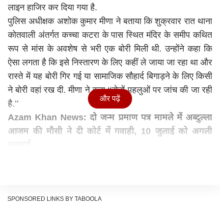
लाइन हाजिर कर दिया गया है.
पुलिस अधीक्षक अशोक कुमार मीणा ने बताया कि शुक्रवार रात थाना
कोतवाली अंतर्गत कच्चा कटरा के पास स्थित मंदिर के समीप कथित
रूप से मांस के अवशेष से भरी एक बोरी मिली थी. उन्होंने कहा कि
ऐसा लगता है कि इसे निस्तारण के लिए कहीं ले जाया जा रहा था और
रास्ते में यह बोरी गिर गई या सामाजिक सौहार्द बिगाड़ने के लिए किसी
ने बोरी वहां रख दी. मीणा ने कहा ‘‘दोनों पहलुओं पर जांच की जा रही
और पढ़ें
है.’’
Azam Khan News: दो जन्म प्रमाण पत्र मामले में अब्दुल्ला
आजम की मौसी ने दी कोर्ट में गवाही, 10 जुलाई को अगली
सुनवाई
लापरवाही बरतने पर एक्शन
अशोक कुमार मीणा ने बताया कि घटनास्थल के आसपास के
सीसीटीवी फुटेज खंगाले जा रहे हैं इसके अलावा प्रथम दृष्टया कार्य
में लापरवाही बरतने के कारण चौकी प्रभारी जोखन यादव को तत्काल
SPONSORED LINKS BY TABOOLA
प्रभाव से लाइन हाजिर कर दिया गया है एवं मामला दर्ज किया गया है.