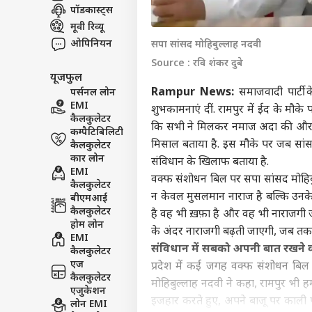
पॉडकास्ट्स
इंडिय
मूवी रिव्यू
एडवर्टाइज विथ अस
ओपिनियन
सपा सांसद मोहिबुल्लाह नदवी
प्राइवेसी पॉलिसी
Source : रवि शंकर दुबे
कॉन्टैक्ट अस
यूजफुल
Rampur News:
समाजवादी पार्टी क
पर्सनल लोन
सेंड फीडबैक
मिडि
EMI
शुभकामनाएं दीं. रामपुर में ईद के मौके
अबाउट अस
नेतन
कैलकुलेटर
कि सभी ने मिलकर नमाज अदा की और देश
फोन,
इंडिय
कम्पैटिबिलिटी
करियर्स
मिसाल बताया है. इस मौके पर जब सांस
कैलकुलेटर
कार लोन
संविधान के खिलाफ बताया है.
EMI
वक्फ संशोधन बिल पर सपा सांसद मोहिबु
कैलकुलेटर
न केवल मुसलमान नाराज है बल्कि उनके 
बीएमआई
कैलकुलेटर
है वह भी ख़फ़ा है और वह भी नाराजगी ज
गृह 
होम लोन
TMC 
के अंदर नाराजगी बढ़ती जाएगी, जब तक
LOGIN
EMI
सांस
संविधान में सबको अपनी बात रखने
कैलकुलेटर
एज
प्रदेश में कई जगह वक्फ संशोधन बिल
कैलकुलेटर
मोहिबुल्लाह नदवी ने कहा, रामपुर भी हम
एजुकेशन
इजहार करते हुए, अपने बाजू पर काली प
लोन EMI