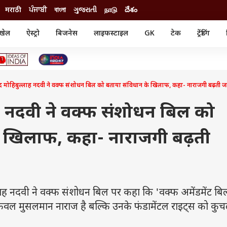
मराठी
ਪੰਜਾਬੀ
বাংলা
ગુજરાતી
நாடு
దేశం
खेल
ऐस्ट्रो
बिजनेस
लाइफस्टाइल
GK
टेक
ट्रेंडिंग
ंजन
ऑटो
खेल
ुड
कार
क्रिकेट
री सिनेमा
टेक्नोलॉजी
शिक्षा
ल सिनेमा
द मोहिबुल्लाह नदवी ने वक्फ संशोधन बिल को बताया संविधान के खिलाफ, कहा- नाराजगी बढ़ती ज
मोबाइल
रिजल्ट
्रिटीज
चैटजीपीटी
नौकरी
ी
ह नदवी ने वक्फ संशोधन बिल को
गैजेट
वेब स्टोरीज
े खिलाफ, कहा- नाराजगी बढ़ती
यूटिलिटी न्यूज़
कल्चर
फैक्ट चेक
ह नदवी ने वक्फ संशोधन बिल पर कहा कि 'वक्फ अमेंडमेंट बि
केवल मुसलमान नाराज है बल्कि उनके फंडामेंटल राइट्स को कु