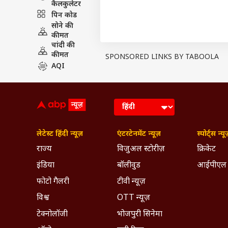
कैलकुलेटर
हक़ दिया है कि वह किसी भी बात से स
पिन कोड
सोने की
कीमत
चांदी की
कीमत
SPONSORED LINKS BY TABOOLA
AQI
लेटेस्ट हिंदी न्यूज़
एंटरटेनमेंट न्यूज़
स्पोर्ट्स न्यू
राज्य
विजुअल स्टोरीज़
क्रिकेट
इंडिया
बॉलीवुड
आईपीएल
फोटो गैलरी
टीवी न्यूज़
विश्व
OTT न्यूज़
टेक्नोलॉजी
भोजपुरी सिनेमा