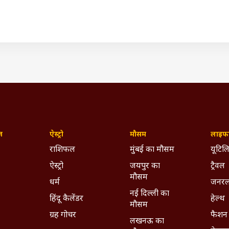
हमति और असहमति रजामंदी और गैर रजामंदी में इजहार कर सकें.
ज़
ऐस्ट्रो
मौसम
लाइफस
राशिफल
मुंबई का मौसम
यूटिलि
ऐस्ट्रो
जयपुर का
ट्रैवल
मौसम
धर्म
जनरल
नई दिल्ली का
हिंदू कैलेंडर
हेल्थ
मौसम
ग्रह गोचर
फैशन
लखनऊ का