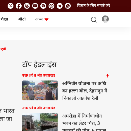
विज्ञापन के लिए संपर्क करें
शिक्षा
ऑटो
अन्य
बिजनेस
लाइफस्टाइल
पर्सनल फाइनेंस
स्वास्थ्य
स्टॉक मार्केट
ट्रैवल
म्यूचुअल फंड्स
फूड
ाएगी
क्रिप्टो
फैशन
आईपीओ
Health and Fitness
टॉप हेडलाइंस
फोटो गैलरी
जनरल नॉलेज
उत्तर प्रदेश और उत्तराखंड
अग्निवीर योजना पर कांग्रेस
वीडियो
का हल्ला बोल, देहरादून में
निकाली आक्रोश रैली
उत्तर प्रदेश और उत्तराखंड
ल भारत
अमरोहा में निर्माणाधीन
चला जा
भवन का लेंटर गिरा, 3