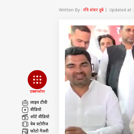
Written By :
रवि शंकर दुबे
| Updated at :
एक्सप्लोरर
लाइव टीवी
वीडियो
पर्सनल
शॉर्ट वीडियो
वेब स्टोरीज
टॉप
फोटो गैलरी
हॅलो गेस्ट