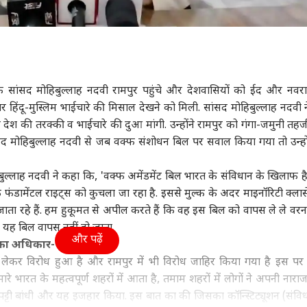
ा
उत्तर प्रदेश और उत्तराखंड
इंडिया
क्रिक
े सांसद मोहिबुल्लाह नदवी रामपुर पहुंचे और देशवासियों को ईद और नवरात्
ल ईस्ट तनाव के बीच
अमरोहा में निर्माणाधीन
बारिश में राहुल-प्रियंका
पाकि
 पर हिंदू-मुस्लिम भाईचारे की मिसाल देखने को मिली. सांसद मोहिबुल्लाह नदवी 
्याहू का PM मोदी को
भवन का लेंटर गिरा, 3
की बातचीत, अमित शाह
2 सा
 की तरक्की व भाईचारे की दुआ मांगी. उन्होंने रामपुर को गंगा-जमुनी तह
 जानें क्या हुई बात
ा
मजदूरों की मौत, 6 घायल
बॉलीवुड
खुद थामे दिखे छाता
इंडिया
मिल
इंडि
द मोहिबुल्लाह नदवी से जब वक्फ संशोधन बिल पर सवाल किया गया तो उन्हों
ल्लाह नदवी ने कहा कि, 'वक्फ अमेंडमेंट बिल भारत के संविधान के खिलाफ ह
फंडामेंटल राइट्स को कुचला जा रहा है. इससे मुल्क के अदर माइनॉरिटी क्ला
ाता रहे हैं. हम हुकूमत से अपील करते हैं कि वह इस बिल को वापस ले ले वरना
मंत्री अमित शाह से मिले
'गोलमाल' एक्ट्रेस के ऊपर
अभिजीत दीपके ने CJP में
तरु
के 3 बागी मुस्लिम
था 1 करोड़ का लोन, चुकाने
रखा ये बड़ा पद, 13 नेताओं
की स
 यह बिल वापस नहीं हो जाता.
द, की ये बड़ी मांग
के लिए करनी पड़ी सी ग्रेड
को क्या मिला?
कोर्
और पढ़ें
 का अधिकार- सांसद
फिल्में
 लेकर विरोध हुआ है और रामपुर में भी विरोध जाहिर किया गया है इस पर
ारे भारत के महत्वपूर्ण शहरों में आता है, तमाम शहरों में लोगों ने अपनी नारा
ट्टी बांधी और यह इजहार किया. इस बात का की जिसका कॉन्स्टिट्यूशन (संविध