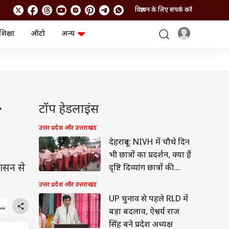
विज्ञापन के लिए संपर्क करें
शिक्षा
ऑटो
अन्य
बिजनेस
लाइफस्टाइल
पर्सनल फाइनेंस
स्वास्थ्य
स्टॉक मार्केट
ट्रैवल
म्यूचुअल फंड्स
फूड
क्रिप्टो
फैशन
आईपीओ
Health and Fitness
टॉप हेडलाइंस
ी
फोटो गैलरी
जनरल नॉलेज
उत्तर प्रदेश और उत्तराखंड
देहरादून: NIVH में चौथे दिन
वीडियो
भी छात्रों का प्रदर्शन, क्या हैं
शासन से
दृष्टि दिव्यांग छात्रों की
मांगें?
उत्तर प्रदेश और उत्तराखंड
UP चुनाव से पहले RLD में
बड़ा बदलाव, ऐश्वर्य राज
सिंह बने प्रदेश अध्यक्ष