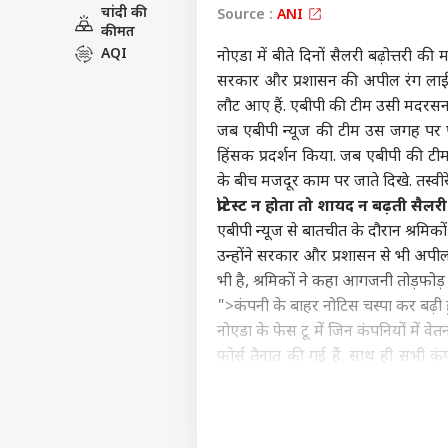
चांदी की
Source :
ANI
इंडिय
कीमत
एडवर्टाइज विथ अस
AQI
नोएडा में बीते दिनों सैलरी बढ़ोत्तरी 
प्राइवेसी पॉलिसी
सरकार और प्रशासन की अपील रंग लाई
कॉन्टैक्ट अस
लौट आए हैं. एबीपी की टीम उसी मदरसन कं
सेंड फीडबैक
जब एबीपी न्यूज की टीम उस जगह पर पहु
'सें
अबाउट अस
पालन
हिंसक प्रदर्शन किया. जब एबीपी की टी
केंद्
ओटीट
के बीच मजदूर काम पर जाते दिखे. तस्वीर
करियर्स
प्रोटेस्ट न होता तो शायद न बढ़ती सैलर
एबीपी न्यूज से बातचीत के दौरान श्रमिक
उन्होंने सरकार और प्रशासन से भी अपील 
भी है, श्रमिकों ने कहा आगजनी तोड़फोड़ 
कंगन
">
कंपनी के बाहर नोटिस चस्पा कर बढ़ी
विधा
LOGIN
नोएडा के फेस टू में जिन कंपनियों में व
कंफर
सकते 
फोर्स तैनात की गई हैं. साथ ही सभी क
डिटेल के साथ कंपनी की तरफ से श्रमि
क्या फैसला सरकार ने लिया है और कंपनी 
हालांकि, पुलिस के सीनियर अधिकारी पेट्