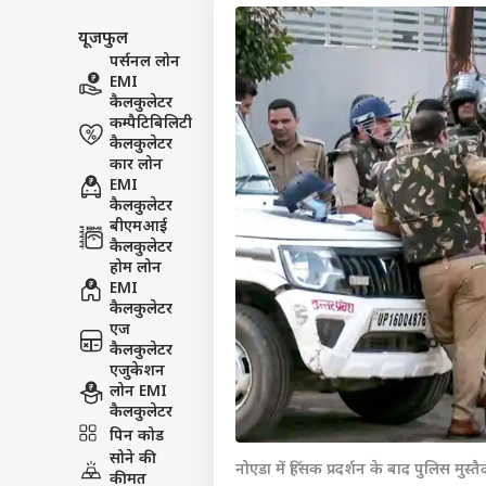
यूजफुल
पर्सनल लोन
EMI
कैलकुलेटर
कम्पैटिबिलिटी
कैलकुलेटर
कार लोन
EMI
कैलकुलेटर
बीएमआई
कैलकुलेटर
होम लोन
EMI
कैलकुलेटर
एज
कैलकुलेटर
एजुकेशन
पर्सनल
लोन EMI
कैलकुलेटर
पिन कोड
टॉप
सोने की
हॅलो गेस्ट
नोएडा में हिंसक प्रदर्शन के बाद पुलिस मुस्तै
कीमत