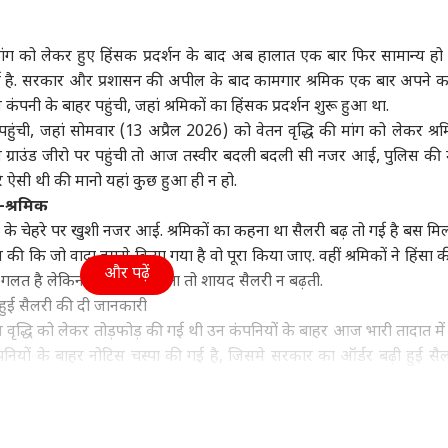
ा
उत्तर प्रदेश और उत्तराखंड
क्रिकेट
हेल्थ
की मांग को लेकर हुए हिंसक प्रदर्शन के बाद अब हालात एक बार फिर सामान्य हो ग
 है. सरकार और प्रशासन की अपील के बाद कामगार श्रमिक एक बार अपने 
पनी के बाहर पहुंची, जहां श्रमिकों का हिंसक प्रदर्शन शुरू हुआ था.
ंची, जहां सोमवार (13 अप्रैल 2026) को वेतन वृद्धि की मांग को लेकर श्रमि
सरशिप नहीं, कानून का
UP चुनाव से पहले RLD में
श्रीलंका के खिलाफ टेस्ट में
कैंस
', AI कंटेंट-CSAM पर
बड़ा बदलाव, ऐश्वर्य राज सिंह
सबसे ज्यादा विकेट लेने वाले
सकता
म ग्राउंड जीरो पर पहुंची तो आज तस्वीर बदली बदली सी नजर आई, पुलिस की मु
र की मेटा को दो टूक
ी
बने प्रदेश अध्यक्ष
विश्व
5 भारतीय गेंदबाज
इंडिया
रोज 
इंडि
े ऐसी थी की मानो यहां कुछ हुआ ही न हो.
सच
ी-श्रमिक
ों के चेहरे पर खुशी नजर आई. श्रमिकों का कहना था सैलरी बढ़ तो गई है बस मि
की कि जो वादा हमसे किया गया है वो पूरा किया जाए. वहीं श्रमिकों ने हिंसा की
और पढ़ें
गलत है लेकिन ये प्रोटेस्ट न होता तो शायद सैलरी न बढ़ती.
ा रनौत की 'भारत भाग्य
अपने ही पैर पर कुल्हाड़ी...,
एक पर हमला, तीनों पर
ड्रो
 हुई सैलरी की दी जानकारी
ता' की ओटीटी रिलीज
भारत-चीन पर 100% टैरिफ
माना जाएगा अटैक! पाक-
वायु
ेतन वृद्धि को लेकर तोड़फोड़ की गई थी उन कंपनियों के बाहर आज भारी तादात में
्म, जानें कब-कहां देख
का US सीनेटर ने किया
सऊदी-तुर्किए डिफेंस डील पर
क्या
हैं
विरोध
क्या बोला भारत?
ंपनियों के बाहर नोटिस चस्पा की गई है, जिसमे सरकार का ऑर्डर बढ़ी हुई सै
कों के लिए की गई अपील शामिल है. ताकि जब श्रमिक काम पर आए तो उनके ह
ने क्या फैसला लिया है उन्हें पता चल सके.
रोलिंग कर हर स्थिति पर नजर बनाए हुए है. श्रमिकों की सैलरी तीन चरणों में ब