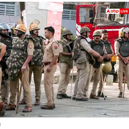
 कार्नर
 आर्टिकल्स
टॉप रील्स
द