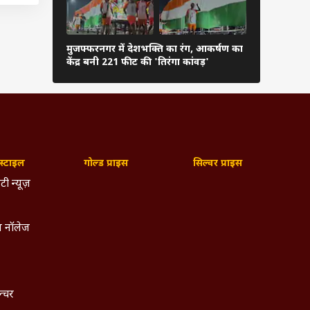
00 से
मुजफ्फरनगर में देशभक्ति का रंग, आकर्षण का
100 की रफ्ता
केंद्र बनी 221 फीट की 'तिरंगा कांवड़'
अहमद के सड़
अखिलेश यादव को खटकी महिला आरक्षण पर जल्दबाजी
चीफ ने कहा- ये PDA के हक को मारने की साजिश
्टाइल
गोल्ड प्राइस
सिल्वर प्राइस
टी न्यूज़
 मैं
 नॉलेज
रभाव
 CBI
दारी
ल्चर