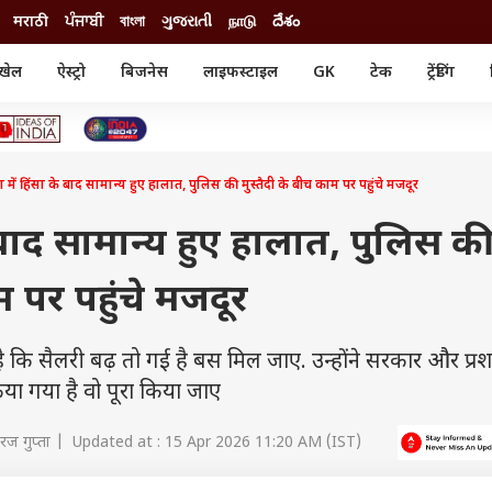
मराठी
ਪੰਜਾਬੀ
বাংলা
ગુજરાતી
நாடு
దేశం
खेल
ऐस्ट्रो
बिजनेस
लाइफस्टाइल
GK
टेक
ट्रेंडिंग
ंजन
ऑटो
खेल
ुड
कार
क्रिकेट
री सिनेमा
टेक्नोलॉजी
शिक्षा
ल सिनेमा
 में हिंसा के बाद सामान्य हुए हालात, पुलिस की मुस्तैदी के बीच काम पर पहुंचे मजदूर
मोबाइल
रिजल्ट
्रिटीज
चैटजीपीटी
नौकरी
ी
े बाद सामान्य हुए हालात, पुलिस क
गैजेट
वेब स्टोरीज
म पर पहुंचे मजदूर
यूटिलिटी न्यूज़
कल्चर
फैक्ट चेक
 कि सैलरी बढ़ तो गई है बस मिल जाए. उन्होंने सरकार और प्र
ा गया है वो पूरा किया जाए
रज गुप्ता | Updated at : 15 Apr 2026 11:20 AM (IST)