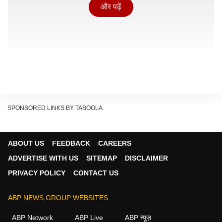
और पढ़ें
SPONSORED LINKS BY TABOOLA
ABOUT US
FEEDBACK
CAREERS
पीड़िता ने सोमवार को वरिष्ठ पुलिस अधीक्षक (एसएसपी) कार्यालय
ADVERTISE WITH US
SITEMAP
DISCLAIMER
पहुंचकर शिकायत पत्र सौंपा. शिकायत में आरोप लगाया गया है कि
PRIVACY POLICY
CONTACT US
वर्ष 2015-16 में मॉडलिंग के सिलसिले में मुंबई जाने के दौरान उसकी
मुलाकात सरधना निवासी युवक वसील से हुई थी. वसील ने उसे
ABP NEWS GROUP WEBSITES
मॉडलिंग में आगे बढ़ाने और बाद में शादी करने का भरोसा दिया था.
ABP Network
ABP Live
ABP न्यूज़