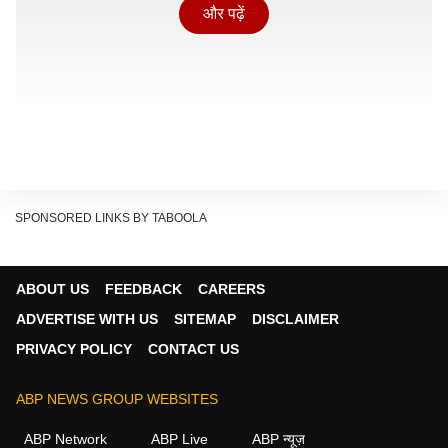
और पढ़ें
SPONSORED LINKS BY TABOOLA
जानलेवा हमले में डिलीवरी बॉय गंभीर रूप से घायल भी हो गया था.
ABOUT US
FEEDBACK
CAREERS
उधर इस तरह की घटना से पूरे इलाके में हडकंप मच गया था.पुलिस
ADVERTISE WITH US
SITEMAP
DISCLAIMER
ने इस कार्रवाई को ऑपरेशन प्रहार के तहत अंजाम दिया.
PRIVACY POLICY
CONTACT US
यह भी पढ़ें: Noida News: डार्क वेब से कॉलेज छात्रों तक ड्रग्स
सप्लाई, STF ने इंटरनेशनल रैकेट का मास्टरमाइंड दबोचा
ABP NEWS GROUP WEBSITES
Continues below advertisement
ABP Network
ABP Live
ABP न्यूज़