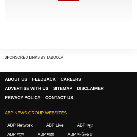
SPONSORED LINKS BY TABOOLA
जस्टिस विनोद दिवाकर की एकल पीठ ने यूपी सरकार के वरिष्ठ
ABOUT US
FEEDBACK
CAREERS
अधिकारी के आचरण नाराजगी जताते हुए ये टिप्पणी की. कोर्ट ने कहा
ADVERTISE WITH US
SITEMAP
DISCLAIMER
कि राज्य में सुधार लाने के लिए कोर्ट की ओर से जो कोशिशें की जा
PRIVACY POLICY
CONTACT US
रही हैं उन्हें जानबूझकर कमजोर किया जा रहा है. जो लोकतांत्रिक
व्यवस्था के लिए चिंताजनक है.
ABP NEWS GROUP WEBSITES
अफसरों के रवैये पर उठाए सवाल
ABP Network
ABP Live
ABP न्यूज़
अदालत ने सरकारी अधिकारियों की जवाबदेही को रेखांकित करते हुए
ABP আনন্দ
ABP माझा
ABP અસ્મિતા