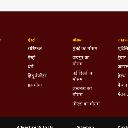
ज़
ऐस्ट्रो
मौसम
लाइफस
राशिफल
मुंबई का मौसम
यूटिलि
ऐस्ट्रो
जयपुर का
ट्रैवल
मौसम
धर्म
जनरल
नई दिल्ली का
हिंदू कैलेंडर
हेल्थ
मौसम
ग्रह गोचर
फैशन
लखनऊ का
ऐग्रक
मौसम
नोएडा का मौसम
Advertise With Us
Sitemap
Disc