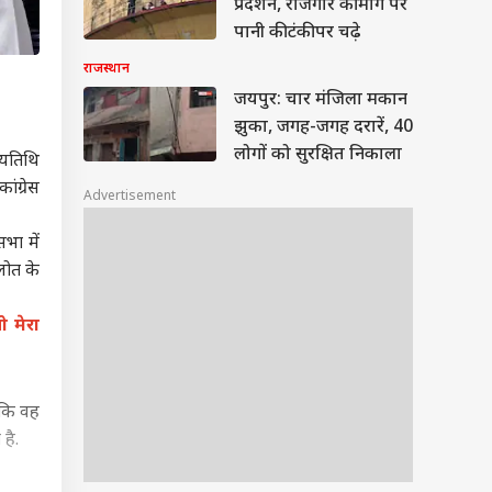
प्रदर्शन, रोजगार की मांग पर
पानी की टंकी पर चढ़े
राजस्थान
जयपुर: चार मंजिला मकान
झुका, जगह-जगह दरारें, 40
लोगों को सुरक्षित निकाला
ण्यतिथि
ंग्रेस
Advertisement
भा में
लोत के
ो मेरा
 कि वह
है.