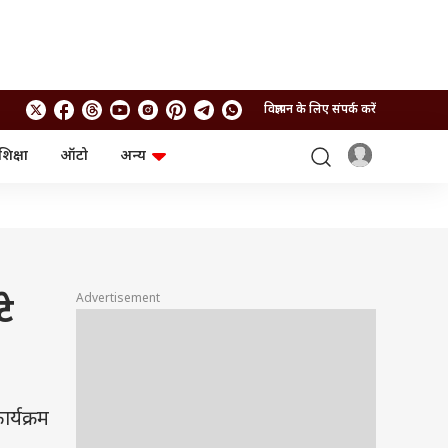
विज्ञापन के लिए संपर्क करें
शिक्षा
ऑटो
अन्य
बिजनेस
लाइफस्टाइल
पर्सनल फाइनेंस
स्वास्थ्य
स्टॉक मार्केट
ट्रैवल
म्यूचुअल फंड्स
फूड
क्रिप्टो
फैशन
आईपीओ
Health and Fitness
Advertisement
टे
फोटो गैलरी
जनरल नॉलेज
वीडियो
र्यक्रम