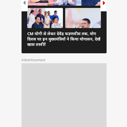
CM योगी से लेकर देवेंद्र फडणवीस तक, योग
भरतपुर में बि
दिवस पर इन मुख्यमंत्रियों ने किया योगासन, देखें
नेशनल पार्क
खास तस्वीरें
स्थल मोह लें
Advertisement