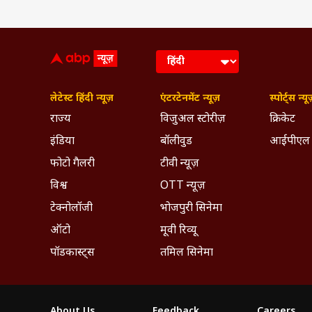
लेटेस्ट हिंदी न्यूज़
एंटरटेनमेंट न्यूज़
स्पोर्ट्स न्यू
राज्य
विजुअल स्टोरीज़
क्रिकेट
इंडिया
बॉलीवुड
आईपीएल
फोटो गैलरी
टीवी न्यूज़
विश्व
OTT न्यूज़
टेक्नोलॉजी
भोजपुरी सिनेमा
ऑटो
मूवी रिव्यू
पॉडकास्ट्स
तमिल सिनेमा
About Us
Feedback
Careers