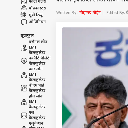
दौसा में पूर्व डिप्टी सीएम सचि
फोटो गैलरी
पॉडकास्ट्स
Written By :
मोहम्मद मोईन
| Edited By: ध
मूवी रिव्यू
ओपिनियन
यूजफुल
पर्सनल लोन
EMI
कैलकुलेटर
कम्पैटिबिलिटी
कैलकुलेटर
कार लोन
EMI
कैलकुलेटर
बीएमआई
कैलकुलेटर
होम लोन
EMI
कैलकुलेटर
एज
कैलकुलेटर
एजुकेशन