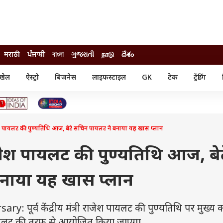
मराठी
ਪੰਜਾਬੀ
বাংলা
ગુજરાતી
நாடு
దేశం
खेल
ऐस्ट्रो
बिजनेस
लाइफस्टाइल
GK
टेक
ट्रेंडिंग
ंजन
ऑटो
खेल
ुड
कार
क्रिकेट
री सिनेमा
टेक्नोलॉजी
शिक्षा
ल सिनेमा
री राजेश पायलट की पुण्यतिथि आज, बेटे सचिन पायलट ने बनाया यह खास प्लान
मोबाइल
रिजल्ट
्रिटीज
चैटजीपीटी
नौकरी
ी
री राजेश पायलट की पुण्यतिथि आज, बे
गैजेट
वेब स्टोरीज
नाया यह खास प्लान
यूटिलिटी न्यूज़
कल्चर
फैक्ट चेक
पूर्व केंद्रीय मंत्री राजेश पायलट की पुण्यतिथि पर मुख्य का