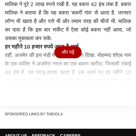
मालिक ने पूरे 2 लाख रुपये रखी है. यह बकरा 42 इंच लंबा है. बकरा
मालिक ने बताया है कि यह बकरा 'बकरी गांव' से आता है. जानवर
लॉन्ग भी खाता है और पत्ते भी और तमाम तरह की चीजें भी. मालिक
का दावा है कि इस बार मार्केट में ऐसा कोई बकरा नहीं आया, जो
उसका मुकाबला कर सके.
हर महीने 10 हजार रुपये आता है खर्च
और पढ़ें
वहीं, अजमेर की इस मंडी में एक और बकरा दिखा. मोहम्मद शोएब नाम
के एक व्यक्ति ने अजमेरा नस्ल का एक बकरा खरीदा, जिसकी लंबाई
44 इंच है. यह काजू-बादाम खाता है. इस बकरे पर हर महीने 10
हजार रुपये खर्च किए जाते हैं. इसकी कीमत 80 हजार बताई जा रही
थी. मोल-भाव कर आखिरी दाम 50 हजार लगा.
मोहम्मद शोएब ने बताया कि ऐसे ही कई बकरे मंडी में दिखे हैं. सफेद
बकरों की कीमत डेढ़ से दो लाख रुपये तक बताई जा रही है. शोएब ने
जो बकरा खरीद, वो इतना लंबा है कि उनके गले तक आता है. अन्य
SPONSORED LINKS BY TABOOLA
बकरों में लंबे कान वाले कई बकरे हैं, जिनकी डिमांड भी ज्यादा है.
अजमेर बकरा मंडी की खासियत
ABOUT US
FEEDBACK
CAREERS