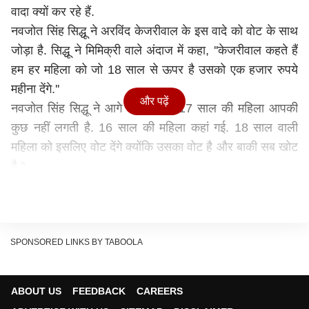
वादा क्यों कर रहे हैं.
नवजोत सिंह सिद्धू ने अरविंद केजरीवाल के इस वादे को वोट के साथ
जोड़ा है. सिद्धू ने मिमिक्री वाले अंदाज में कहा, ''केजरीवाल कहते हैं
हम हर महिला को जो 18 साल से ऊपर है उसको एक हजार रुपये
महीना देंगे.''
और पढ़ें
नवजोत सिंह सिद्धू ने आगे कहा, ''क्यों 17 साल की महिला आपकी
कुछ नहीं लगती है. 16 साल की महिला कहां गई. 18 साल वाली
महिला को इसलिए वोट देंगे क्योंकि उसका वोट है और बाकी सब खोट
है.''
20 फरवरी को होगा मतदान
नवजोत सिंह सिद्धू ने पंजाब विधानसभा चुनाव का एलान होने से पहले
ही आम आदमी पार्टी के इस वादे पर सवाल उठाने शुरू कर दिए थे.
नवजोत सिंह सिद्धू ने केजरीवाल से सवाल किया था कि वो इस वादे
SPONSORED LINKS BY TABOOLA
को दिल्ली में लागू क्यों नहीं करते हैं जहां उनकी सरकार है. इसके
साथ ही सिद्धू ने पूछा है कि केजरीवाल इस वादे को पूरा करने के लिए
ABOUT US
FEEDBACK
CAREERS
पैसे कहां से लाएंगे.