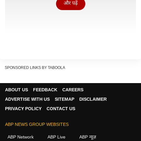
और पढ़ें
SPONSORED LINKS BY TABOOLA
ABOUT US
FEEDBACK
CAREERS
ADVERTISE WITH US
SITEMAP
DISCLAIMER
PRIVACY POLICY
CONTACT US
बीजेपी की नीतियां अलग हैं- केवल सिंह ढिल्लोंं
पंजाब बीजेपी अध्यक्ष केवल सिंह ढिल्लोंं ने मीडिया से बातचीत में
ABP NEWS GROUP WEBSITES
कहा, "कैप्टन अमरिंदर सिंह मेरे बड़े भाई हैं. सब ठीक है. उन्होंने
ABP Network
ABP Live
ABP न्यूज़