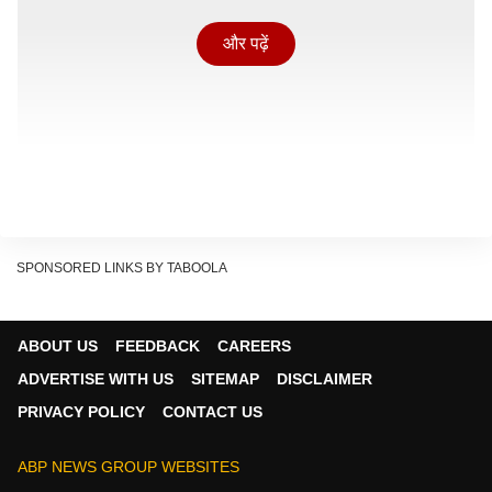
और पढ़ें
SPONSORED LINKS BY TABOOLA
ABOUT US
FEEDBACK
CAREERS
ADVERTISE WITH US
SITEMAP
DISCLAIMER
पुलिस के अनुसार, यह घटनाक्रम वर्ष 2022 से मार्च 2026 के बीच
PRIVACY POLICY
CONTACT US
का है. आरोप है कि पीड़िता की पहचान होने के बाद आरोपियों ने उसे
नौकरी दिलाने का भरोसा दिया और बाद में उसके साथ नजदीकी
ABP NEWS GROUP WEBSITES
बढ़ाई. चार्जशीट में कहा गया है कि पीड़िता को TCS में नौकरी मिलने