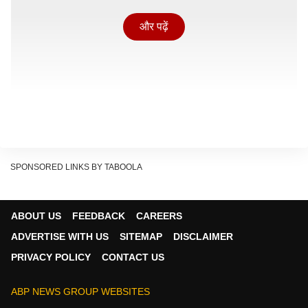
और पढ़ें
SPONSORED LINKS BY TABOOLA
ABOUT US
FEEDBACK
CAREERS
परिसीमन से सांसदों और विधायकों की संख्या बढ़ाने की जरूरत पर
ADVERTISE WITH US
SITEMAP
DISCLAIMER
जयंत पाटिल ने सवाल उठाया. उन्होंने कहा कि मौजूदा संख्या में भी
PRIVACY POLICY
CONTACT US
विधायकों को बोलने का मौका नहीं मिलता. संख्या बढ़ाने से महाराष्ट्र
और देश की समस्याएं नहीं सुलझेंगी.
ABP NEWS GROUP WEBSITES
'अठावले की जरूर कोई बात हुई होगी...', अब JDU ने कर दिया