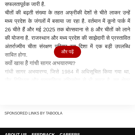
सफलतापूर्वक जारी है.
चीतों की बढ़ती संख्या के तहत अफ्रीकी देशों से चीते लाकर उन्हें
मध्य प्रदेश के जंगलों में बसाया जा रहा है. वर्तमान में कूनो पार्क में
26 चीते हैं और मई 2025 तक बोत्सवाना से 8 और चीतों को लाने
की योजना है. राजस्थान और मध्य प्रदेश की साझेदारी से प्रस्तावित
अंतर्राज्यीय चीता संरक्षण परिसर इस दिशा में एक बड़ी उपलब्धि
और पढ़ें
साबित होगा.
क्यों खास है गांधी सागर अभयारण्य?
गांधी सागर अभयारण्य, जिसे 1984 में अधिसूचित किया गया था,
जैव विविधता और पुरातात्विक दृष्टिकोण से भी समृद्ध है. यह क्षेत्र
चतुर्भुजनाथ मंदिर, वन शैलचित्र स्थलों, और विभिन्न दुर्लभ
प्रजातियों का घर है. यहां सलाई, तेंदू, और पलाश जैसे वृक्षों के
साथ-साथ तेंदुआ, ऊदबिलाव और चिंकारा जैसे वन्यजीव भी पाए जाते
हैं.
SPONSORED LINKS BY TABOOLA
अब तक 112 करोड़ हो चुके हैं खर्च
चीतों के पुनर्वास पर अब तक 112 करोड़ रुपये व्यय किए जा चुके हैं,
ABOUT US
FEEDBACK
CAREERS