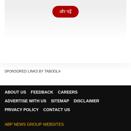
और पढ़ें
SPONSORED LINKS BY TABOOLA
ABOUT US
FEEDBACK
CAREERS
घटना का खुलासा तब हुआ जब सड़क किनारे पड़ी बच्ची ने वहां से
ADVERTISE WITH US
SITEMAP
DISCLAIMER
गुजर रहे बाइक सवार दो दोस्तों को 'अंकल-अंकल' कहकर आवाज
PRIVACY POLICY
CONTACT US
लगाई. बच्ची की दर्दभरी आवाज और नाजुक हालत देखकर दोनों
युवकों ने इंसानियत दिखाते हुए उसे तुरंत पानीपत के सिविल
ABP NEWS GROUP WEBSITES
अस्पताल पहुंचाया. अस्पताल प्रशासन ने मामले की गंभीरता को