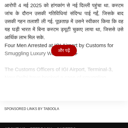
आरोपी 4 मई 2025 को हांगकांग से नई दिल्ली पहुंचा था. कस्टम
जांच के दौरान उसकी गतिविधियां संदिग्ध पाई गईं, जिसके बाद
उसकी गहन तलाशी ली गई. पूछताछ में उसने स्वीकार किया कि वह
यह घड़ी भारत में बिना कस्टम ड्यूटी चुकाए लाया था, जिससे उसे
आर्थिक लाभ मिल सके.
Four Men Arrested at IGI Airport by Customs for
और पढ़ें
Smuggling Luxury Watches ⌚️ ✈️
The Customs Officers of IGI Airport, Terminal-3,
New Delhi have booked a case of smuggling
involving one Patek Philippe brand watch against a
male passenger (PAX), aged 47 years, holder of a
Hong…
pic.twitter.com/6fBINsRUXV
— Delhi Customs (Airport & General)
SPONSORED LINKS BY TABOOLA
(@AirportGenCus)
May 7, 2025
2.5 करोड़ की तस्करी का कबूलनामा