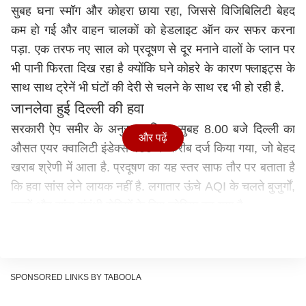
सुबह घना स्मॉग और कोहरा छाया रहा, जिससे विजिबिलिटी बेहद
कम हो गई और वाहन चालकों को हेडलाइट ऑन कर सफर करना
पड़ा. एक तरफ नए साल को प्रदूषण से दूर मनाने वालों के प्लान पर
भी पानी फिरता दिख रहा है क्योंकि घने कोहरे के कारण फ्लाइट्स के
साथ साथ ट्रेनें भी घंटों की देरी से चलने के साथ रद्द भी हो रही है.
जानलेवा हुई दिल्ली की हवा
सरकारी ऐप समीर के अनुसार रविवार सुबह 8.00 बजे दिल्ली का
और पढ़ें
औसत एयर क्वालिटी इंडेक्स 400 के करीब दर्ज किया गया, जो बेहद
खराब श्रेणी में आता है. प्रदूषण का यह स्तर साफ तौर पर बताता है
कि हवा सांस लेने लायक नहीं है. लगातार ऊंचे AQI के चलते बुजुर्गों,
बच्चों और सांस संबंधी रोगियों के लिए जोखिम बढ़ गया है.
इन इलाकों में स्थिति और खराब
दिल्ली के कई इलाकों में हालात औसत से कहीं ज्यादा गंभीर नजर
आए. आनंद विहार में AQI 445 दर्ज किया गया, जबकि शादीपुर में
SPONSORED LINKS BY TABOOLA
यह 447 तक पहुंच गया. वजीरपुर 437, नरेला 435, जहांगीरपुरी
433, नेहरू नगर 431, रोहिणी और अशोक विहार 429, विवेक