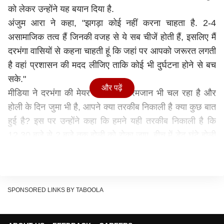
को लेकर उन्होंने यह बयान दिया है.
अंजुम आरा ने कहा, "झगड़ा कोई नहीं करना चाहता है. 2-4
असामाजिक तत्व हैं जिनकी वजह से ये सब चीजें होती हैं, इसलिए मैं
दरभंगा वासियों से कहना चाहती हूं कि जहां पर आपको जरूरत लगती
है वहां प्रशासन की मदद लीजिए ताकि कोई भी दुर्घटना होने से बच
सके."
और पढ़ें
मीडिया ने दरभंगा की मेयर से पूछा कि रमजान भी चल रहा है और
होली के दिन जुमा भी है, आपने क्या तरकीब निकाली है क्या कुछ बात
हुई है? इस पर उन्होंने कहा कि हमने यही तरकीब निकाली है कि
12.30 बजे से 2 बजे तक होली को रोका जाए. बीच में डेढ़ घंटे होली
खेलने पर रोक लगाई जाए. जुमा का समय तो आगे जा नहीं सकता है.
मेयर अंजुम आरा ने कहा कि सभी लोगों से आग्रह रहेगा कि 12.30
बजे से 2 बजे तक मस्जिद और जहां भी लोग नमाज पढ़ने के लिए
जाते हैं उनसे दूरी बनाकर होली का कार्यक्रम करें. उन्होंने कहा कि
SPONSORED LINKS BY TABOOLA
जिला प्रशासन से मस्जिदों और नमाजी स्थलों के आसपास विशेष
सतर्कता बरतने की अपील की गई है.