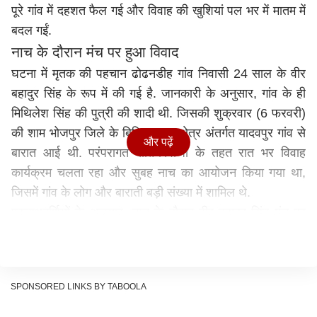
पूरे गांव में दहशत फैल गई और विवाह की खुशियां पल भर में मातम में
बदल गईं.
नाच के दौरान मंच पर हुआ विवाद
घटना में मृतक की पहचान ढोढनडीह गांव निवासी 24 साल के वीर
बहादुर सिंह के रूप में की गई है. जानकारी के अनुसार, गांव के ही
मिथिलेश सिंह की पुत्री की शादी थी. जिसकी शुक्रवार (6 फरवरी)
की शाम भोजपुर जिले के बिहिया थाना क्षेत्र अंतर्गत यादवपुर गांव से
और पढ़ें
बारात आई थी. परंपरागत रीति-रिवाजों के तहत रात भर विवाह
कार्यक्रम चलता रहा और सुबह नाच का आयोजन किया गया था,
जिसमें गांव के लोग और बाराती बड़ी संख्या में शामिल थे.
प्रत्यक्षदर्शियों के अनुसार, नाच के दौरान वीर बहादुर सिंह मंच पर
नर्तकी के साथ नाचने पहुंचे और उस पर पैसे लुटा रहे थे. इसी दौरान
उनका एक करीबी मित्र भी मंच पर चढ़ गया. वीर बहादुर ने उसे मंच
से हटने को कहा, जिस पर दोनों के बीच कहासुनी शुरू हो गई. देखते
SPONSORED LINKS BY TABOOLA
ही देखते विवाद इतना बढ़ गया कि माहौल तनावपूर्ण हो गया और
आसपास मौजूद लोग कुछ समझ पाते, उससे पहले ही घटना ने