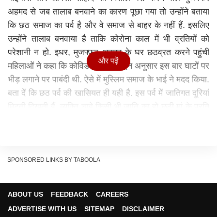
अहमद से जब तालाब बनवाने का कारण पूछा गया तो उन्होंने बताया
कि छठ समाज का पर्व है और वे समाज से बाहर के नहीं हैं. इसलिए
उन्होंने तालाब बनवाया है ताकि कोरोना काल में भी व्रतियों को
परेशानी न हो. इधर, मुजफ्फर अहमद के घर छठव्रत करने पहुंची
और पढ़ें
महिलाओं ने कहा कि कोविड के गाइडलाइन अनुसार इस बार घाटों पर
भीड़ लगाने पर पाबंदी थी. ऐसे में मुस्लिम समाज के भाई ने मदद किया.
बता दें कि छठ पर्व की खासियत ही यही है. इस पर्व में जातिगत दूरियां
मिटती दिखती हैं. व्यक्ति चाहे किसी भी जाति का हो छठी मां के प्रति
सबमें एक समान आस्था होती है. यह पर्व सामाजिक सौहार्द और एकता
का बड़ा संदेश देता है. इस पर्व को हर वर्ग और हर जाति के लोग
करते हैं.
वहीं, पर्व में इस्तेमाल होने वाली वस्तुएं जैसे अरता का पत्ता, सूप-दौरा,
SPONSORED LINKS BY TABOOLA
मिट्टी के बर्तन समाज के अलग-अलग वर्ग के लोगों द्वारा तैयार किया
जाता है, जिससे यह संदेश मिलता है कि समाज में हर वर्ग की जगह
ABOUT US
FEEDBACK
CAREERS
एक सी है और बिना एक दूसरे के सहयोग के जीवनयापन थोड़ी
ADVERTISE WITH US
SITEMAP
DISCLAIMER
मुश्किल है.