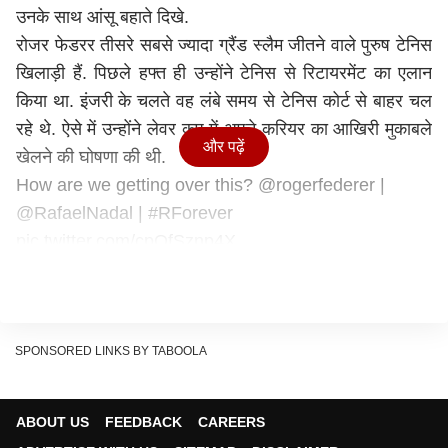
उनके साथ आंसू बहाते दिखे.
रोजर फेडरर तीसरे सबसे ज्यादा ग्रैंड स्लैम जीतने वाले पुरुष टेनिस
खिलाड़ी हैं. पिछले हफ्त ही उन्होंने टेनिस से रिटायरमेंट का एलान
किया था. इंजरी के चलते वह लंबे समय से टेनिस कोर्ट से बाहर चल
रहे थे. ऐसे में उन्होंने लेवर कप में अपने करियर का आखिरी मुकाबले
और पढ़ें
खेलने की घोषणा की थी.
How are we getting over this?
@rogerfederer
|
@RafaelNadal
|
#RForever
pic.twitter.com/cpOfSznp4X
— ATP Tour (@atptour)
September 24, 2022
लेवर कप में वह टीम यूरोप की ओर से मैदान में थे. उनके जोड़ीदार
स्पेन के दिग्गज राफेल नडाल थे. इस जोड़ी ने टीम वर्ल्ड की जोड़ी
फ्रांसेस टिफोय-जैक सॉक को पहले सेट में तो शिकस्त दी लेकिन
SPONSORED LINKS BY TABOOLA
अगले दो सेट रोमांचक अंदाज में गवा दिए. इसी के साथ फेडरर-
नडाल की जोड़ी के हाथ से मैच भी फिसल गया. हार के बाद कोर्ट पर
ABOUT US
FEEDBACK
CAREERS
ही फेडरर रोने लगे.