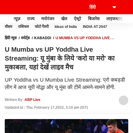
न्यूज़
राज्य
मनोरंजन
खेल
ऐस्ट्रो
बिजनेस
लाइफस्टाइल
मौसम
राशिफल
फोटो गैलरी
Ideas of India
INDIA AT 2047
हिंदी न्यूज़
स्पोर्ट्स
KABADDI
U MUMBA VS UP YODDHA LIVE
STREAMING: यू मुंबा के लिये 'करो या मरो' का मुकाबला, यहां देखें लाइव मैच
U Mumba vs UP Yoddha Live
Streaming: यू मुंबा के लिये 'करो या मरो' का
मुकाबला, यहां देखें लाइव मैच
UP Yoddha vs U Mumba Live Streaming: प्रो कबड्डी
लीग में आज यूपी योद्धा और यू मुंबा की टीमें आमने-सामने होंगी.
Written By :
ABP Live
Updated at : Thu, February 17,2022, 3:10 pm (IST)