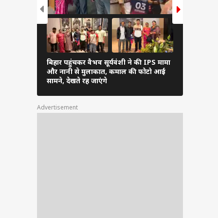
बिहार पहुंचकर वैभव सूर्यवंशी ने की IPS मामा
Pics: अनुष्क
और नानी से मुलाकात, कमाल की फोटो आई
पहुंचे विराट
सामने, देखते रह जाएंगे
लुक
Advertisement