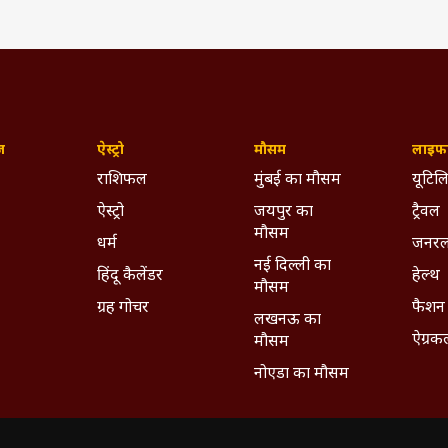
ज़
ऐस्ट्रो
मौसम
लाइफस
राशिफल
मुंबई का मौसम
यूटिलि
ऐस्ट्रो
जयपुर का
ट्रैवल
मौसम
धर्म
जनरल
नई दिल्ली का
हिंदू कैलेंडर
हेल्थ
मौसम
ग्रह गोचर
फैशन
लखनऊ का
ऐग्रक
मौसम
नोएडा का मौसम