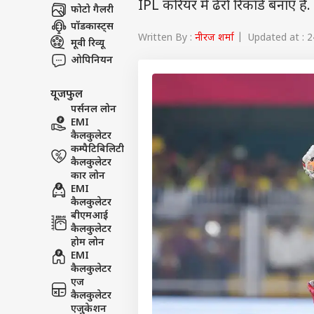
IPL करियर में ढेरों रिकॉर्ड बनाए है
फोटो गैलरी
पॉडकास्ट्स
Written By :
नीरज शर्मा
| Updated at : 2
मूवी रिव्यू
ओपिनियन
यूजफुल
पर्सनल लोन
EMI
कैलकुलेटर
कम्पैटिबिलिटी
कैलकुलेटर
कार लोन
EMI
कैलकुलेटर
बीएमआई
कैलकुलेटर
होम लोन
EMI
कैलकुलेटर
एज
कैलकुलेटर
एजुकेशन