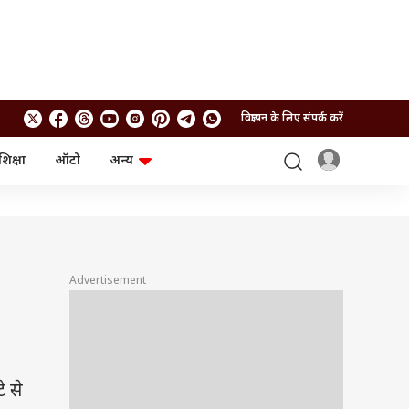
विज्ञापन के लिए संपर्क करें
शिक्षा
ऑटो
अन्य
बिजनेस
लाइफस्टाइल
पर्सनल फाइनेंस
स्वास्थ्य
स्टॉक मार्केट
ट्रैवल
म्यूचुअल फंड्स
फूड
क्रिप्टो
फैशन
Advertisement
आईपीओ
Health and Fitness
फोटो गैलरी
जनरल नॉलेज
वीडियो
 से