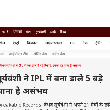
मराठी
ਪੰਜਾਬੀ
বাংলা
ગુજરાતી
நாடு
దేశం
खेल
ऐस्ट्रो
बिजनेस
लाइफस्टाइल
GK
टेक
ट्रेंडिंग
ंजन
ऑटो
खेल
ल्ट
आईपीएल टीम
ऑरेंज कैप
पर्पल कैप
ुड
कार
क्रिकेट
री सिनेमा
टेक्नोलॉजी
शिक्षा
ैभव सूर्यवंशी ने IPL में बना डाले 5 बड़े रिकॉर्ड, इनका टूट पाना है असंभव
ल सिनेमा
मोबाइल
रिजल्ट
्रिटीज
चैटजीपीटी
नौकरी
्यवंशी ने IPL में बना डाले 5 बड़े
ी
गैजेट
वेब स्टोरीज
 पाना है असंभव
यूटिलिटी न्यूज़
कल्चर
फैक्ट चेक
ble Records: वैभव सूर्यवंशी ने अपने 21 मैचों के छोटे