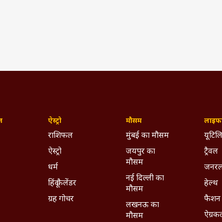
di Live Streaming
India Vs Australia 2nd Odi
lia Live Streaming
India Vs Australia Odi Live Score
IND Vs AUS Live Score
Live Score
Live Cricket
Cricket
ywhere - Download ABPLIVE on
Android
and
iOS
now!
ज़
ऐस्ट्रो
मौसम
लाइफस
राशिफल
मुंबई का मौसम
यूटिलि
ऐस्ट्रो
जयपुर का
ट्रैवल
मौसम
धर्म
जनरल
नई दिल्ली का
हिंदू कैलेंडर
हेल्थ
मौसम
ग्रह गोचर
फैशन
लखनऊ का
ऐग्रक
मौसम