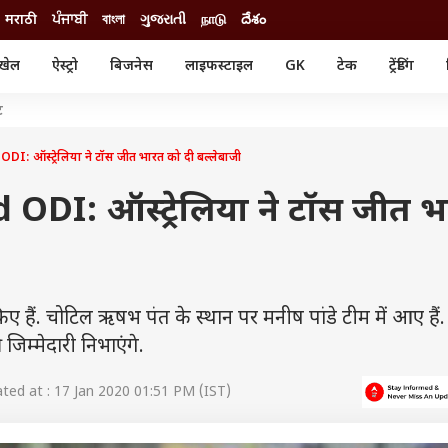
मराठी
ਪੰਜਾਬੀ
বাংলা
ગુજરાતી
நாடு
దేశం
खेल
ऐस्ट्रो
बिजनेस
लाइफस्टाइल
GK
टेक
ट्रेंडिंग
ंजन
ऑटो
खेल
ट
ुड
कार
क्रिकेट
री सिनेमा
टेक्नोलॉजी
शिक्षा
: ऑस्ट्रेलिया ने टॉस जीत भारत को दी बल्लेबाजी
ल सिनेमा
मोबाइल
रिजल्ट
्रिटीज
चैटजीपीटी
नौकरी
ODI: ऑस्ट्रेलिया ने टॉस जीत 
ी
गैजेट
वेब स्टोरीज
यूटिलिटी न्यूज़
कल्चर
फैक्ट चेक
ए हैं. चोटिल ऋषभ पंत के स्थान पर मनीष पांडे टीम में आए हैं
जिम्मेदारी निभाएंगे.
ed at : 17 Jan 2020 01:51 PM (IST)