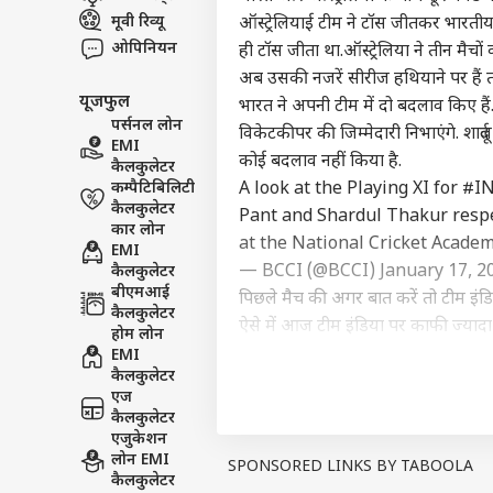
मूवी रिव्यू
इंडिय
ऑस्ट्रेलियाई टीम ने टॉस जीतकर भारतीय 
एडवर्टाइज विथ अस
ओपिनियन
ही टॉस जीता था.ऑस्ट्रेलिया ने तीन मैचो
प्राइवेसी पॉलिसी
अब उसकी नजरें सीरीज हथियाने पर हैं त
यूजफुल
भारत ने अपनी टीम में दो बदलाव किए हैं.
कॉन्टैक्ट अस
पर्सनल लोन
विकेटकीपर की जिम्मेदारी निभाएंगे. शार्द
सेंड फीडबैक
EMI
राहुल
कोई बदलाव नहीं किया है.
कैलकुलेटर
अबाउट अस
नेता
कम्पैटिबिलिटी
A look at the Playing XI for
#I
'हैल
ओटीट
करियर्स
कैलकुलेटर
Pant and Shardul Thakur respec
कार लोन
at the National Cricket Acade
EMI
— BCCI (@BCCI)
January 17, 2
कैलकुलेटर
बीएमआई
पिछले मैच की अगर बात करें तो टीम इंड
कैलकुलेटर
ऐसे में आज टीम इंडिया पर काफी ज्यादा 
OTT 
होम लोन
को 
राजकोट पर दो मुकाबले खेले जा चुके हैं जहा
EMI
LOGIN
फिल्
कैलकुलेटर
(कप्तान), मार्नस लाबुशैन, स्टीवन स्मिथ,
'लेन
एज
रिचर्डसन, एडम जम्पा. भारत : विराट को
कैलकुलेटर
रवींद्र जडेजा, नवदीप सैनी, कुलदीप याद
एजुकेशन
लोन EMI
SPONSORED LINKS BY TABOOLA
PUBLISHED AT : 17 JAN 2020 01:20 PM (
कैलकुलेटर