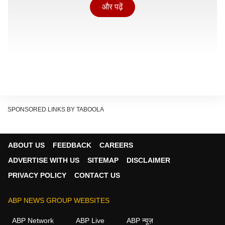
और पढ़ें
SPONSORED LINKS BY TABOOLA
ABOUT US
FEEDBACK
CAREERS
ADVERTISE WITH US
SITEMAP
DISCLAIMER
PRIVACY POLICY
CONTACT US
युवराज सिंह: छह गेंद, छह छक्के और 36 रन
इस सूची की शुरुआत 2007 टी20 वर्ल्ड कप से होती है. दक्षिण
ABP NEWS GROUP WEBSITES
अफ्रीका के डरबन में भारत और इंग्लैंड के बीच मुकाबला खेला जा
ABP Network
ABP Live
ABP न्यूज़
रहा था. मैच के दौरान एंड्रयू फ्लिंटॉफ और युवराज सिंह के बीच हुई