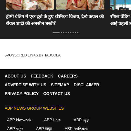
ड्रीमी वेडिंग में एक दूजे के हुए रश्मिका-विजय, देखे कपल की
रॉयल वेडिंग
रॉयल शादी की अनसीन तस्वीरें
आई पहली तस्
SPONSORED LINKS BY TABOOLA
ABOUT US
FEEDBACK
CAREERS
ADVERTISE WITH US
SITEMAP
DISCLAIMER
PRIVACY POLICY
CONTACT US
ABP NEWS GROUP WEBSITES
ABP Network
ABP Live
ABP न्यूज़
ABP আনন্দ
ABP माझा
ABP અસ્મિતા