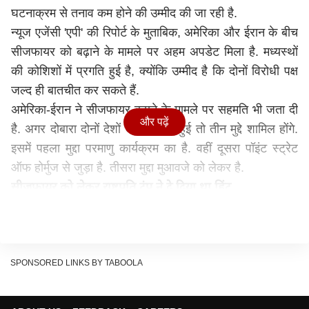
घटनाक्रम से तनाव कम होने की उम्मीद की जा रही है.
न्यूज एजेंसी 'एपी' की रिपोर्ट के मुताबिक, अमेरिका और ईरान के बीच
सीजफायर को बढ़ाने के मामले पर अहम अपडेट मिला है. मध्यस्थों
की कोशिशों में प्रगति हुई है, क्योंकि उम्मीद है कि दोनों विरोधी पक्ष
जल्द ही बातचीत कर सकते हैं.
अमेरिका-ईरान ने सीजफायर बढ़ाने के मामले पर सहमति भी जता दी
और पढ़ें
है. अगर दोबारा दोनों देशों के बीच बात हुई तो तीन मुद्दे शामिल होंगे.
इसमें पहला मुद्दा परमाणु कार्यक्रम का है. वहीं दूसरा पॉइंट स्ट्रेट
ऑफ होर्मुज से जुड़ा है. तीसरा मुद्दा मुआवजे को लेकर है.
सीजफायर को लेकर राष्ट्रपति ट्रंप ने दे दिया था हिंट
अमेरिका के राष्ट्रपति ट्रंप ने मंगलवार को कहा था कि ईरान के साथ
युद्ध खत्म होने के करीब हैं. उन्होंने यह भी दावा किया कि अगर वे अभी
पीछे हट जाएं, तो ईरान को दोबारा खड़े होने में 20 साल लग जाएंगे.
ट्रंप का यह रिएक्शन उस बयान के कुछ घंटों बाद आया, जिसमें
SPONSORED LINKS BY TABOOLA
‘यूएस सेंट्रल कमांड’ ने कहा था कि नाकेबंदी के पहले 24 घंटों में
ईरान के बंदरगाहों और तटीय इलाकों से आने-जाने वाले सभी