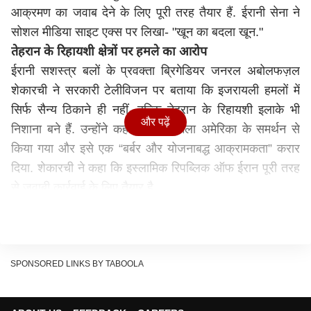
आक्रमण का जवाब देने के लिए पूरी तरह तैयार हैं. ईरानी सेना ने
सोशल मीडिया साइट एक्स पर लिखा- "खून का बदला खून."
तेहरान के रिहायशी क्षेत्रों पर हमले का आरोप
ईरानी सशस्त्र बलों के प्रवक्ता ब्रिगेडियर जनरल अबोलफज़ल
शेकारची ने सरकारी टेलीविजन पर बताया कि इजरायली हमलों में
सिर्फ सैन्य ठिकाने ही नहीं, बल्कि तेहरान के रिहायशी इलाके भी
और पढ़ें
निशाना बने हैं. उन्होंने कहा कि यह हमला अमेरिका के समर्थन से
किया गया और इसे एक “बर्बर और योजनाबद्ध आक्रामकता” करार
दिया. शेकारची ने कहा कि इस्लामिक रिपब्लिक ऑफ ईरान पूरी तरह
से जवाबी कार्रवाई के लिए तैयार है.
हमारे कमांडर और नागरिक हुए शहीद - शेकारची
जनरल शेकारची ने आरोप लगाया कि ज़ायोनी दुश्मन ने अमेरिका की
मदद से नागरिक घरों और प्रमुख अधिकारियों के निवासों पर क्रूर
हमला किया है. इस लापरवाही भरे हमले में हमारे कई कमांडरों और
SPONSORED LINKS BY TABOOLA
नागरिकों की शहादत हुई है. उन्होंने चेतावनी दी कि इजरायल ने एक
बहुत बड़ी गलती की है और अब उसे इसके लिए एक कठोर और